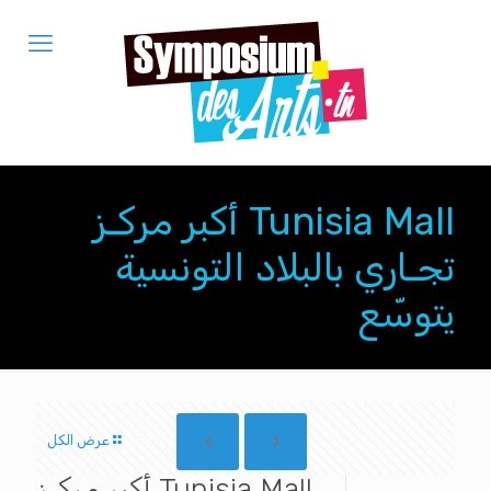
Tunisia Mall أكبر مركـز
تجـاري بالبلاد التونسية
يتوسّع
عرض الكل
Tunisia Mall أكبر مركـز