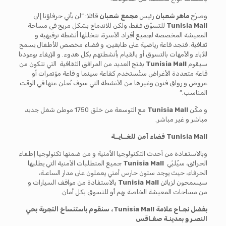
وصرّح
ماهر شعبان
رئيس
مجمع شعبان
قائلا: “لن يأتي حرفاؤنا إلى
Tunisia Mall
للتسوّق فقط، ولكن للاندماج بشكل مريح في مساحة
المعيشة المخصصة لجميع أفراد الأسرة، تتخللها أنشطة ترفيهية و
ثقافية. فنجد قاعة رياضية على طابقين، و فضاء مخصص للأطفال يسمح
للآباء والأمهات بالتسوق أو بالقيام بأنشطتهم بكل هدوء. و للإيفاء بوعودنا
سيقوم
Tunisia Mall
بفتح العديد من المرافق الثقافية التي تتكون من
قاعة متعددة الأغراض ستُستخدم كقاعة سينما و قاعة مؤتمرات أو
عروض و رواق فنون وغيرها من الأنشطة التي سوف نُعلن عنها في الوقت
المناسب.”
و مكّن
Tunisia Mall
مع التوسعة من خلق 1750 موطن شغل جديد
مباشر و غير مباشر.
Tunisia Mall
فضاء آمن للغــايــة
وبالاستفادة من أحدث التكنولوجيا الأمنية و من ضمنها تكنولوجيا إطفاء
الحرائق، سيُلبّي
Tunisia Mall
جميع المتطلبات الأمنية التي يطلبها
الحرفاء، حيث يوجد ستون حارس أمني يعملون على مدار الساعـة،
سيسمحون لزبائن
Tunisia Mall
بالاستفادة من مواقف السيارات و
من مساحات المعيشة الخاصة بهم أو للتسوق بكل أمان.
بفضل نجـاح
علامة
Tunisia Mall
، سنقوم باستنساخ التجربة بحي
النصـر و بمدينـة صفـاقس