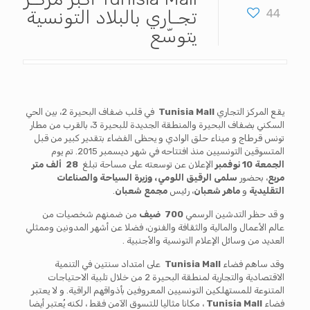
44
تجـاري بالبلاد التونسية
يتوسّع
يقع المركز التجاري
Tunisia Mall
في قلب ضفاف البحيرة 2، بين الحي
السكني بضفاف البحيرة والمنطقة الجديدة للبحيرة 3، بالقرب من مطار
تونس قرطاج و ميناء حلق الوادي و يحظى الفضاء بتقدير كبير من قبل
المتسوقين التونسيين منذ افتتاحه في شهر ديسمبر 2015. تم يوم
الجمعة 10 نوفمبر
الإعلان عن توسعته على مساحة تبلغ
28 ألف متر
مربع
، بحضور
سلمى الرقيق اللومي، وزيرة السياحة والصناعات
التقليدية
و
ماهر شعبان
، رئيس
مجمع شعبان
.
و قد حظر التدشين الرسمي
700 ضيف
من ضمنهم شخصيات من
عالم الأعمال والمالية والثقافة والفنون، فضلا عن أشهر المدونين وممثلي
العديد من وسائل الإعلام التونسية والأجنبية .
وقد ساهم فضاء
Tunisia Mall
على امتداد سنتين في التنمية
الاقتصادية والتجارية لمنطقة البحيرة 2 من خلال تلبية الاحتياجات
المتنوعة للمستهلكين التونسيين المعروفين بأذواقهم الراقية. و لا يعتبر
فضاء
Tunisia Mall
، مكانا مثاليا للتسوق الآمن فقط ، لكنه يُعتبر أيضا