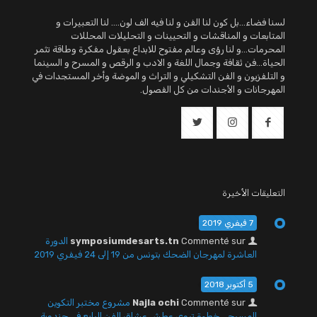
لسنا فضاء...بل كون لنا الفن و لنا فيه الف لون.... لنا التعبيرات و
المتابعات و المناقشات و التحيينات و التحليلات المحللات
المحرمات...و لنا رؤى وعالم مفتوح للابداع بعقول مفكرة وطاقة تثمر
الحياة...فن ثقافة وجمال اللغة و الادب و الرقص و المسرح و السينما
و التلفزيون و الفن التشكيلي و التراث و الموضة وأخر المستجدات في
المهرجانات و الأجندات من كل الفصول.
التعليقات الأخيرة
7 فيفري 2019
Commenté sur
symposiumdesarts.tn
الدورة
العاشرة لمهرجان الضحك بتونس من 19 إلى 24 فيفري 2019
5 أكتوبر 2018
Commenté sur
Najla ochi
مشروع مختبر التكوين
المسرحي خطوة تروي عطش عشاق الفن الرابع في جندوبة