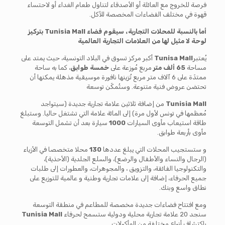
فرصة للخروج مع العائلة أو الأصدقاء لتناول طعام الغداء أو لاحتساء
قهوة في مختلف الفضاءات المخصصة للأكل.
أما بالنسبة للمحلات التجارية، سيقوم فضاء
Tunisia Mall
بتركيز
لوحة لا مثيل لها من العلامات التجارية العالمية
يُعتبر
Tunisa Mall
أكبر مركز تسوق في البلاد التونسية، حيث يمتد على
مساحة
65 ألف متر
مربع مُوزعة على
خمسة طوابق
، كما به ساحة
ممتدّة على 6 آلاف متر مربع تُزينها نافورة موسيقية مذهلة يمكنها أن
تحتضن عروض فنية متنوعة. وستُمكّن توسعة
Tunisia Mall
من إضافة ثلاثين علامة تجارية جديدة (سيتواجد
مُعظمها في تونس لأول مرة) إلى المائة علامة التي تشتغل حاليا. وستبلغ
طاقة استيعاب مأوى السيارات
1000
سيارة بعد أن تشمل التوسعة
مأوى بأربعة طوابق.
و ستستجيب المحلات التي يبلغ عددها
130
محلا متخصصا في الأزياء
(الرجال والنساء والأطفال والرضع)، والسلع الجلدية (الأحذية)،
والتكنولوجيا الفائقة، والتزويق ، والمجوهرات، والعطورات إلى طلبات
جميع الحرفاء، إضافة إلى علامات تجارية وطنية و عالمية للتوزيع على
نطاق واسع وبنك.
ومع افتتاح فضاءات جديدة مخصصة للمطاعم في منطقة التوسعة
سنجد 20 علامة تجارية محلية ودولية ستسمح لحرفاء
Tunisia Mall
باكتشاف أنواع مختلفة من المأكولات.