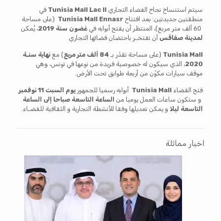
سيتم استنساخ نجاح الفضاء التجاري
Tunisia Mall Lac II
في
منطقتين جديدتين: بعد افتتاح
Tunisia Mall Ennasr
(على مساحة
60 ألف متر مربع)، المنتظر أن يفتح أبوابه في
غضون سنة 2019
، يُمكن
لمدينة صفاقس
أن تفتخـر باحتضان فضائها التجاري
Tunisia Mall
(على مساحة تقدّر بـ
84 ألف متر مربع
) مع
نهاية سنـة
2020
، الذي سيكون له خصوصية فريدة من نوعها في تونس، وهي
موقف سيارات مكوّن من أربعة طوابق تحت الأرض.
فتح الفضاء
Tunisia Mall
أبوابه رسميا للجمهور
يوم السبت 11 نوفمبر
و ستكون ساعات العمل يوميا من
الساعة التاسعة صباحا إلى الساعة
التاسعة ليلا
و يمكن تعديلها وفقا للأنشطة التجارية و الثقافية للفضـاء.
اخبار مماثلة