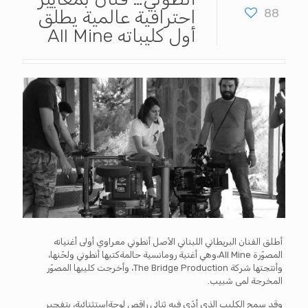
88
احترافية عالمية يطلق
أول كليباته All Mine
أطلق الفنان البريطاني اللبناني الأصل أنطوني معراوي أولى أغنياته
المصوّرة All Mine،وهي أغنية رومانسية حالمةكتبها أنطوني ولحّنها،
وأنتجتها شركة The Bridge Production، وأخرجت كليبها المصوّر
المخرجة لمى شبيب.
وقد سمح الكليب الذي أدّى فيه ثنائي راقص لوحةاستثنائية، بتفجير