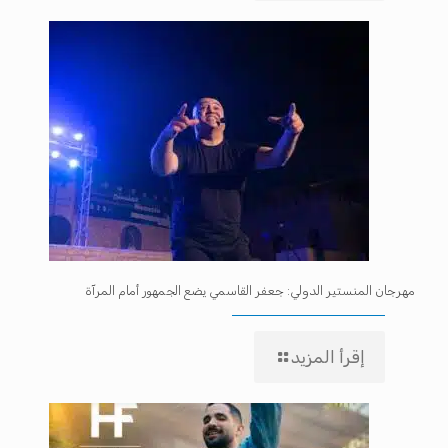
مهرجان المنستير الدولي: جعفر القاسمي يضع الجمهور أمام المرآة
إقرأ المزيد