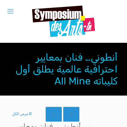
أنطوني… فنان بمعايير
احترافية عالمية يطلق أول
كليباته All Mine
عرض الكل
أنطوني… فنان بمعايير