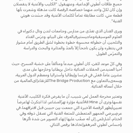
جميع طاقات أنطوني الإبداعية، وعنهيقول: “الكليب والأغنية لا ينفصلان
وإن كان لكلّ واحد منهما خصائصه.الرقصة كانت مذهلة وشعرت بأنها
قطعة مني، كانت مطابقة تماماً لكلمات الأغنية وقد جسّدت هويتي
الفنية”.
ويرى الفنان الذي تغذّى من مدارس وجامعات لندن ونال دكتوراه في
العلوم الموسيقيةوماجيستيرفيالعزف على البيانو، ودرَس الغناء
والتلحين، أن خطواته محسوبة خطوة بخطوة لشقّ الطريق أمام مشوار
فني ينتظره ولن يكون ناجحاً إلاّ بالجدّ والمثابرة والبحث والدراسة
والتمرّس الطويل.
وفي كلّ موعد للفن، كان أنطوني مبدعاً ومتألقاً على خشبة المسرح، حيث
أحيا العديدمن الحفلات الغنائية داخل بريطانيا وخارجها على مدى
عشرين عاماً، فغنّى في فرنسا وإيطاليا وأستراليا ومعظم الدول العربية،
ويسعىبالتعاون مع The Bridge Productionللارتقاءإلىالعالمية من
خلال أعماله الغنائية.
وتعتبِر مخرجة العمل لمى شبيب، أن ما يفرض فكرة الكليب، الأغنية
نفسها،وترى أن All Mineأغنية مؤثِرة تهزّالمشاعر، لذا ابتكرتْ لهاعرضاً
تعبيرياًيظهر الرقصة الأخيرة التي جمعت بين حبيبن قبل افتراقهما، في
عرضٍيرضي الجمهور المتعطش للمتعة الفنية التي تصقل ذوقه.وفي
الختام، أشارتلمى إلى أنه صعُب عليها إنهاء التصوير من شدة تأثّرها
بإحساس أنطوني المرهفوإتخاذها برقص الثنائي.