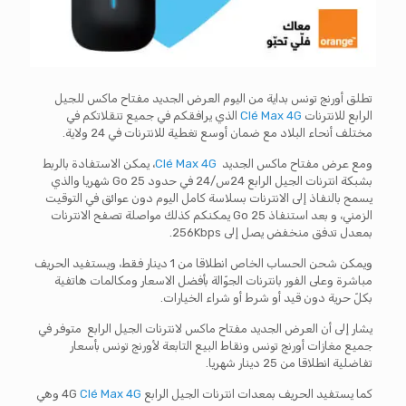
تطلق أورنج تونس بداية من اليوم العرض الجديد مفتاح ماكس للجيل
الرابع للانترنات
Clé Max 4G
الذي يرافقكم في جميع تنقلاتكم في
مختلف أنحاء البلاد مع ضمان أوسع تغطية للانترنات في 24 ولاية.
ومع عرض مفتاح ماكس الجديد
Clé Max 4G
، يمكن الاستفادة بالربط
بشبكة انترنات الجيل الرابع 24س/24 في حدود 25 Go شهريا والذي
يسمح بالنفاذ إلى الانترنات بسلاسة كامل اليوم دون عوائق في التوقيت
الزمني، و بعد استنفاذ 25 Go يمكنكم كذلك مواصلة تصفح الانترنات
بمعدل تدفق منخفض يصل إلى 256Kbps.
ويمكن شحن الحساب الخاص انطلاقا من 1 دينار فقط، ويستفيد الحريف
مباشرة وعلى الفور بانترنات الجوّالة بأفضل الاسعار ومكالمات هاتفية
بكلّ حرية دون قيد أو شرط أو شراء الخيارات.
يشار إلى أن العرض الجديد مفتاح ماكس لانترنات الجيل الرابع متوفر في
جميع مغازات أورنج تونس ونقاط البيع التابعة لأورنج تونس بأسعار
تفاضلية انطلاقا من 25 دينار شهريا.
كما يستفيد الحريف بمعدات انترنات الجيل الرابع 4G
Clé Max 4G
وهي