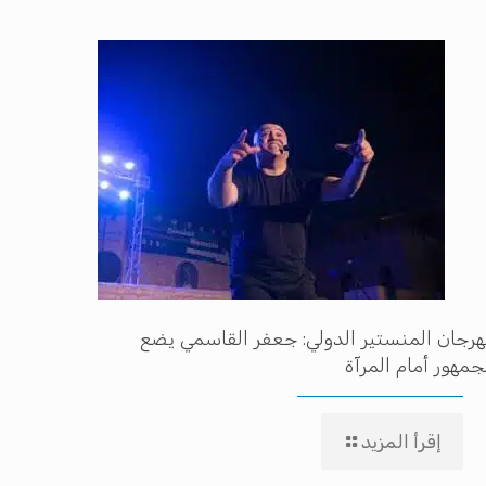
رجان المنستير الدولي: جعفر القاسمي يضع
جمهور أمام المرآة
إقرأ المزيد