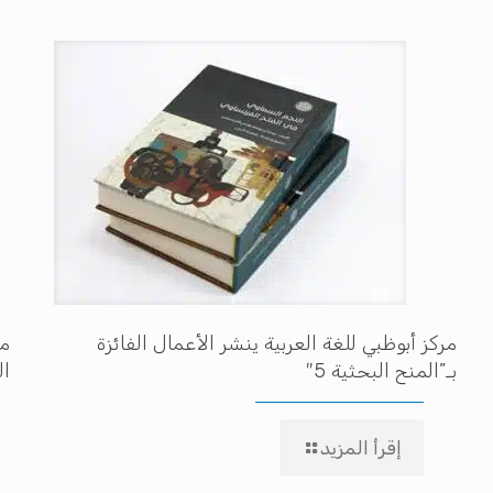
مركز أبوظبي للغة العربية ينشر الأعمال الفائزة
مه
بـ”المنح البحثية 5″
ال
إقرأ المزيد