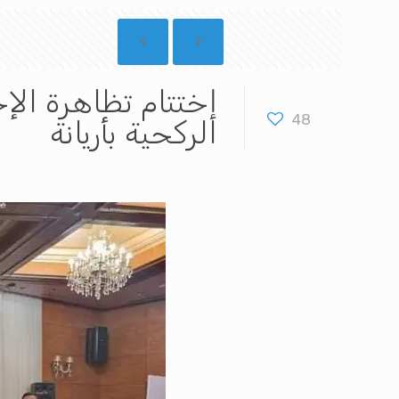
إختتام تظاهرة الإح
48
الركحية بأريانة