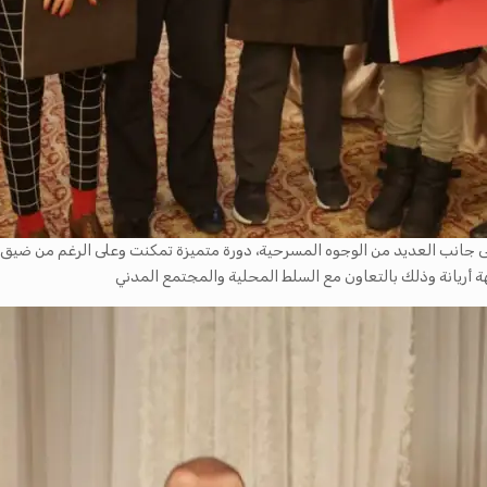
لى جانب العديد من الوجوه المسرحية، دورة متميزة تمكنت وعلى الرغم من ضيق
 أريانة وذلك بالتعاون مع السلط المحلية والمجتمع المدني