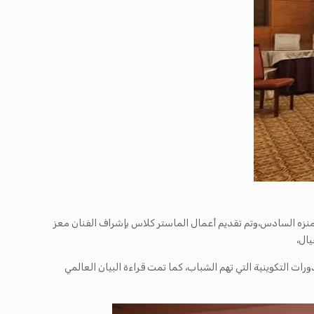
تي نظمها مركز الفنون الدرامية و الركحية بأريانة من 21 إلى 27 مارس بقاعة لاماركيز بالمنزه السادس،وتم تقديم أعمال الماستر كلاس بإشراف الفنان معز
ال،
رات التكوينية التي تهم الشباب، كما تمت قراءة البيان العالمي