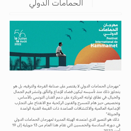
الحمامات الدولي
“مهرجان الحمامات الدولي لا يقتصر على صناعة الفرجة والترفيه، بل هو
يتجاوز ذلك منذ تأسيسه ليكون فضاء للإبداع والتألق ولنشر قيم الجمال
والخيال، في نطاق ثوابته المرتكزة على دعم الفنان التونسي بالأساس،
وتخصيص حيز هام للمسرح والفنون الركحية مع الانفتاح على التجارب
الإبداعية العالمية والاكتشافات الصاعدة ذات القيمة الفنية الواعدة
والجريئة”
ذلك هو التصور الذي اعتمدته الهيئة المديرة لمهرجان الحمامات الدولي
في دورته السادسة والخمسين التي تقام هذا العام من 13 جويلية إلى 19
أوت 2022.