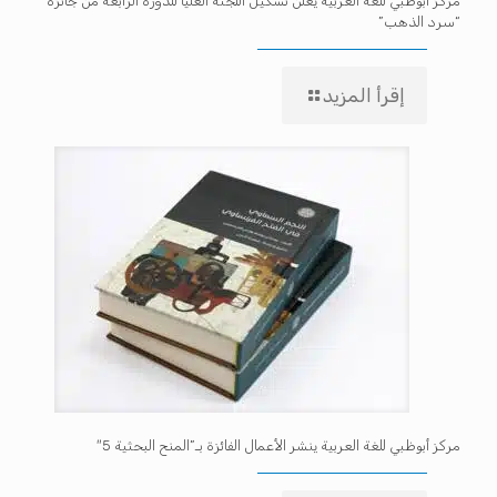
مركز أبوظبي للغة العربية يعلن تشكيل اللجنة العليا للدورة الرابعة من جائزة
“سرد الذهب”
إقرأ المزيد
مركز أبوظبي للغة العربية ينشر الأعمال الفائزة بـ”المنح البحثية 5″