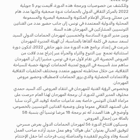
وللكشف عن خصوصيات وبرمجة هذه الدورة، أقيمت يوم 5 جويلية
2022 بالمركز الثقافي الدولي بالحمامات ندوة صحفية واكبها عدد هام
من ممثلي وسائل الإعلام المكتوبة والسمعية البصرية والمسموعة
المحلية والدولية المعتمدة في تونس، إلى جانب حضور عدد من الفنانين
التونسيين المشاركين في المهرجان هذه السنة.
وبين مدير الدورة السادسة والخمسين لمهرجان الحمامات الدولي السيد
لسعد سعيد في كلمة ألقاها بالمناسبة، أن الهيئة المديرة للمهرجان
شرعت في إعداد برنامج هذه الدورة منذ شهر جانفي 2022، لتكون دورة
استثنائية تجمع بين التنوع والثراء والجرأة عبر إدراج عدد لافت من
العروض الحصرية التي تقام لأول مرة في تونس، مشيرا إلى أن المهرجان
ساهم منذ تأسيسه في الترويج لمدينة الحمامات كوجهة خصبة للسياحة
الثقافية، من خلال مخاطبته لجمهور متعدد ومختلف الخلفيات الثقافية
والانتماءات الحضارية والذي يزور الحمامات لاصطياف وحضور عروض
المهرجان.
وبخصوص الرؤية الفنية للمهرجان في انتقاء العروض، أكد السيد حمدي
مخلوف المدير الفني للدورة، أن برمجة المهرجان لهذا العام حرصت على
مراعاة الفنان التونسي خاصة بعد تداعيات جائحة كوفيد التي أثرت سلبا
على المشهد الثقافي عموما وعلى وضعية الفنانين التونسيين بالخصوص،
وأوضح في هذا الصدد أنه تم برمجة 18 عرضا تونسيا أي بنسبة 58
بالمائة من إجمالي العروض.
وسيكون افتتاح الدورة 56 لمهرجان الحمامات الدولي بعرض مسرحي
لتوفيق الجبالي بعنوان “على هواك” وهو عمل جديد أراده صاحب العمل
لمسة وفاء وتكريم للفقيدة والمناضلة زينب فرحات، أما حفل الإختتام