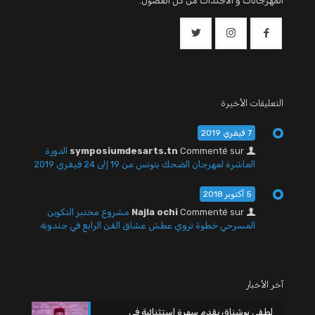
المهرجانات و الأجندات من كل الفصول.
التعليقات الأخيرة
7 فيفري 2019
Commenté sur
symposiumdesarts.tn
الدورة
العاشرة لمهرجان الضحك بتونس من 19 إلى 24 فيفري 2019
5 أكتوبر 2018
Commenté sur
Najla ochi
مشروع مختبر التكوين
المسرحي خطوة تروي عطش عشاق الفن الرابع في جندوبة
آخر الأخبار
لطفي بوشناق يقدم سهرة استثنائية في