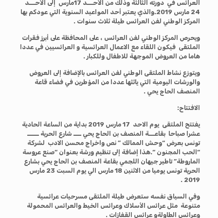
العرائس في دورته الثالثة وذلك
من الأحـــد 17مارس إلى الأحـــد
24 مارس 2019
.والذي يعتبر أحد المواعيد السنوية التي عودكم بها
المركز الوطني لفن العرائس طيلة ثلاث سنوات .
ويحرص المركز الوطني لفن العرائس ، على المحافظة على أبرز فقرات
الملتقى فيكون اللقاء مع الاعمال العرائسية و العرائسيين في عددا
هاما من العروض الموجهة للاطفال وللكبار
.
ويتوزع نشاط الملتقى الوطني لفن العرائس بالإضافة إلى العروض
والورشات اليومية التي ياثثها عددا من المؤطرين في فضاء قاعة
المنصف الحاج يحي .
الافتتاح
:
يفتتح الملتقى يوم الاحد 17 مارس 2019 بداية من الساعة الحادية
عشرا صباحا
بقاعـــة المنصف بن الحاج يحي ــــ شارع الحرية ــــــ
تونس
بعرض “وحش الممالك ” نص واخراج محسن الادب لشركة
“الحب المجنون “.هذا إضافة إلى تنظيم ورشة بعنوان “صنع عروسة
الماروطة” تاطير جيهان اللجمي بقاعة المنصف بن الحاج يحي بشارع
الحرية تونس يوميا من الاثنين 18 مارس الي يوم السبت 23 مارس
2019 .
وفي السياق نفسه ستعرض طيلة الملتقى مسرحيات عرائسية
متنوعة مثل عرائس الأسلاك وعرائس الخيط والعرائس المحمولة
وعرائس الطاولةو عرائس القفازات .