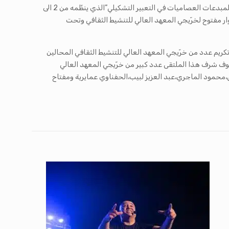
وخلال الفترة المسائية من الملتقى يتحوّل المشاركون فيه الى فضاء المركّب الثقافي بالمنستير لمواكبة أجواء افتتاح الدورة 17 لـ”الملتقى الوطني للمبدعات العصاميات في التعبير التشكيلي”الذي ينظّمه من 2 الى
وار مفتوح لخرّيجي المعهد العالي للتنشيط الثقافي وتحت
 تكريم عدد من خرّيجي المعهد العالي للتنشيط الثقافي المحالين
ف شرف هذا الملتقى عدد كبير من خرّيجي المعهد العالي
محمود الماجري،عبد العزيز لبيب،الحفناوي عمايرية ومفتاح