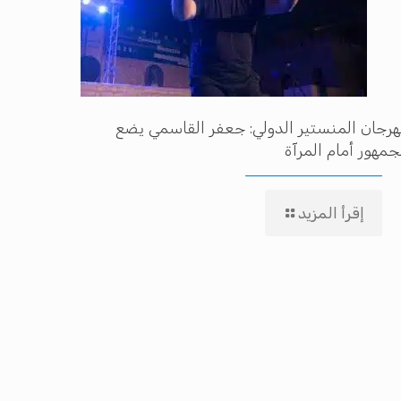
رجان المنستير الدولي: جعفر القاسمي يضع
جمهور أمام المرآة
إقرأ المزيد