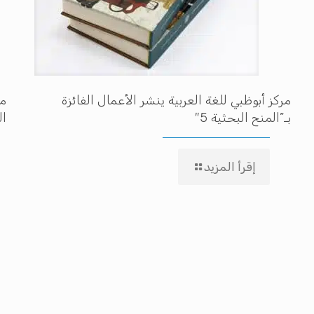
مركز أبوظبي للغة العربية ينشر الأعمال الفائزة
مه
بـ”المنح البحثية 5″
ال
إقرأ المزيد