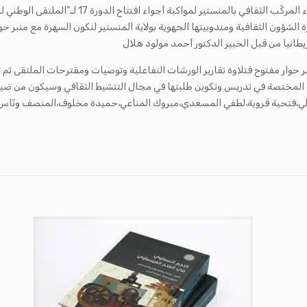
 الشؤون الثقافية ومندوبيتها الجهوية بولاية المنستير لتكون السهرة مع منبر ح
طانيا من قبل الخبير الدكتور أحمد مولود هلال
منبر حوار مفتوح فتلاوة تقارير الورشات التفاعلية وتوصيات ومقترحات الملتقى ثم
المختصة في تدريس وتكوين طلبتها في مجال التنشيط الثقافي وسيكون من ضيو
نابلي،فتحية قروية،لطفي المسعدي،مبروك المناعي،حميدة مخلوف،المنصف ونّاس،