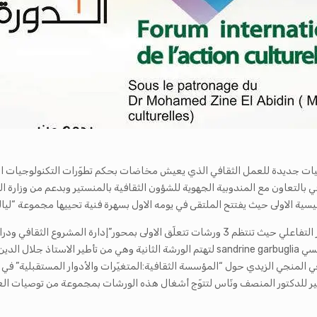
 جديدة للعمل الثقافي الذي يعيش مخاضات بحكم تطوّرات التكنولوجيات الرقم
يسية الاولى حيث يفتتح الملتقى في يومه الاول بسهرة فنية تحييها مجموعة “ليال
أطير الجامعي المنجي الزيدي حول “المؤسسة الثقافية:المتغيّرات والأدوار المستقبلية” ف
ير للدكتور المنصف ونّاس لتتوّج أشغال هذه الورشات بمجموعة من توصيات الع