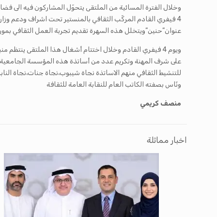
4 فيفري القادم المركّب الثقافي بالمنستير تحت اشراف ودعم وزارة
عنوان”حنين”ويتخلل هذه السهرة تقديم تجربة العمل الثقافي بموري
ويوم 4 فيفري القادم وخلال اختتام أشغال هذا الملتقى ينتظم 
على شرف المهنة وتكريم عدد من أساتذة هذه المؤسسة الجامعية 
للتنشيط الثقافي منهم الاساتذة نجاة شيبوب،نجاة جنات،نجاة ال
ونّاس بصفته الكاتب العام للنقابة العامة للثقافة
منصف كريمي
اخبار مماثلة