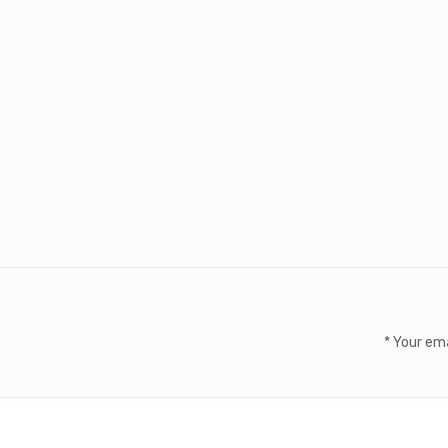
*
Your ema