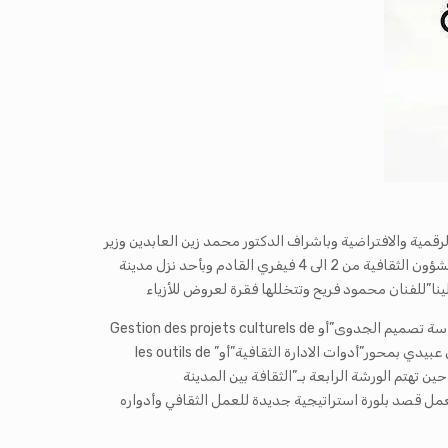
ية والافتراضية وباشراف الدكتور محمد زين العابدين وزير
الشؤون الثقافية تنظّم جمعية قدماء المعهد العالي للتنشيط الثقافي بالتعاون مع المندوبية الجهوية للشؤون الثقافية بالمنستير وبدعم من وزارة الشؤون الثقافية من 2 الى 4 فيفري القادم وبأحد نزل مدينة
ينا”للفنان محمود فريح وتتخللها فقرة لعروض للأزياء
وخلال اليوم الثاني من الملتقى ينطلق العمل داخل ورشات التفكير التفاعلي حيث تنتظم 3 ورشات تتعلّق الاولى بمحور”إدارة المشروع الثقافي ودراسة تصميم الجدوى”أو Gestion des projets culturels de
l’étude de faisabilité a’ la conception ويؤطّر هذه الورشة الفرنسي sandrine garbuglia لتهتم الورشة الثانية وهي من تأطير الاستاذ جلال الدين عبيدي بمحور”أدوات الادارة الثقافية”أو” les outils de
ي حين تهتم الورشة الرابعة بـ”الثقافة بين المدينة
مل قصد بلورة استراتيجية جديدة للعمل الثقافي وأدواره