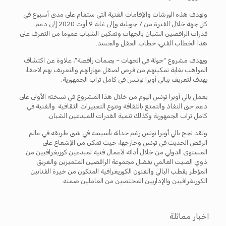
وتهدف هذه الورشات والإقامات الفنية التي ستقام على مدى أسبوع في
كل جهة خلال الفترة من 7 جويلية وإلى غاية 9 أوت 2020 إلى دعم
قدرات الراقصين الشبان بالجهات وتمكين الشباب عموما من التعرف على
هذا الخطاب الفني، خطاب العقل والجسد.
ويهدف مشروع “جولة في الجهات – بصمات راقصة”، علاوة عن اكتشاف
المواهب بغاية تمكينهم من فرص لصقل مهاراتهم والتعريف بهم لاحقا،
يهدف لتعريف ببالي أوبرا تونـس في كامل تراب الجمهورية.
يعمل بالي أوبرا تونس اليوم من خلال هذا المشروع في نسخته الأولى على
دعم حق النفاذ والتمتع بالثقافة وتنوع التعبيرات الثقافية والفنية في
كامل تراب الجمهورية وكذلك تنمية القدرات للمبدعين الشبان.
ولقد نجح بالي أوبرا تونس رغم حداثة تأسيسه في شق طريقه في عالم
الرقص الحديث في تونس وخارجها، حيث تمكن من الإشعاع على
المستوى الدولي من خلال أدائه لأعمال فنية لمبدعين كوريغرافيين من
ذوي الصيت العالمي بفضل مجموعة الراقصين المتميزين والفريق
المؤطر بقطب البالي والفنون الكوريغرافية المتكون من خيرة الفنانين
الكوريغرافيين والإداريين المختصين من العاملين ضمنه.
اخبار مماثلة