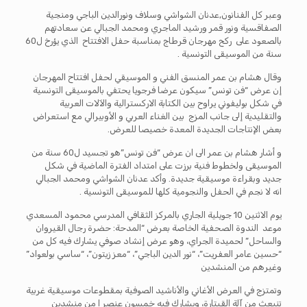
وعبر كل الفنانون,عدنان الشواشي وسلاف ونورالدين الباجي ومنجية
الصفاقسية ونور قمر ورشيد الماجري ومحمد الجبالي عن سعادتهم
بالصعود على ركح مهرجان قرطاج بمناسبة حفل الافتتاح الذي يؤرخ ل60
سنة من الموسيقى التونسية .
وقال هشام بن عمر المنسق الفني و الموسيقي لحفل افتتاح المهرجان
إن عرض “فن تونس” سيكون عرضا فرجويا يحتفي بالموسيقى التونسية
في شكل بوليفوني يراوح بين الكتابة الاركسترالية والآلات العربية
والتقليدية إلى جانب المزج بين الغناء العربي و الأوبيرالي مع استعراض
بعض الإنتاجات الجديدة المعدة خصيصا للعرض.
و أشار هشام بن عمر الى ان عرض “فن تونس”هو تجسيد ل60 سنة من
الموسيقى ولخطوط فنية برزت على امتداد الفترة الماضية في شكل
جديد وبقراءة موسيقية جديدة. وأكد عدنان الشواشي ومحمد الجبالي
انه لا نجم في الحفل والنجومية كلها للموسيقى التونسية .
يوم الاثنين 10 جويلية الجاري بالمركز الثقافي المدرسي محمود المسعدي
موعد الندوة الصحفية الخاصة بعرض “المدحة: حضرة رجال القيروان
والساحل” لحميدة الجراي، وهو عرض إنشاد صوفي يشارك فيه كل من
“حسين عامر العفريت”، “نور الدين الباجي”، “معز زيتون”، “ساسي بولعواد”
وغيرهم من المنشدين
وتمتزج في العرض الأغاني والأناشيد الصوفية بمقطوعات موسيقية غربية
تنبعث من آلة القيتارة، ويشارك فيه خمسون عنصر ا من منشدين