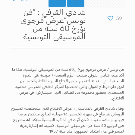
شادي القرفي : “فن
59
تونس”عرض فرجوي
يؤرخ 60 سنة من
الموسيقى التونسية
فن تونس”، عرض فرجوي يؤرخ ل60 سنة من الموسيقى التونسية، هذا ما
أكد عليه شادي القرفي صبيحة الْيَوْمَ الجمعة 7 جويلية ،في الندوة
الصحفية التي عقدها لتقديم عرض افتتاح الدورة الثالثة والخمسين
لمهرجان قرطاج الدولي والتي احتضنها المركز الثقافي المدرسي محمود
المسعدي بحضور مجموعة من الفنانين الذين سيشاركون في عرض
الافتتاح.
وقال شادي القرفي بالمناسبة إن عرض الافتتاح الذي سيحتضنه المسرح
الروماني بقرطاج في سهرة الخميس 13 جويلية الجاري سيكون عرضا
فرجويا واعادة جديدة لأغان أثرت في الذاكرة التونسية ،مؤكدا انه مشروع
فني لتوثيق 60 سنة من الموسيقى التونسية ،لاسيما انه إشارة رمزية
لمسار فني على امتداد الجمهورية منذ سنة 1957 .