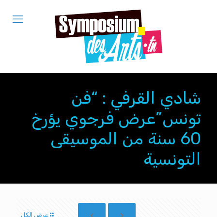
شادي القرفي : “فن
تونس”عرض فرجوي يؤرخ
60 سنة من الموسيقى
التونسية
عرض الكل