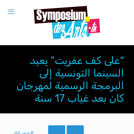
“على كف عفريت” يعيد
السينما التونسية إلى
البرمجة الرسمية لمهرجان
كان بعد غياب 17 سنة
عرض الكل