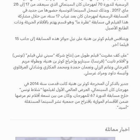
الرسمية للدورة 70 لمهرجان كان السينمائي الذي سيعقد من 17 إلى 28
ماي 2017 . وبذلك تسجل السينما التونسية حضورها من جديد في
المسابقة الرسمية لمهرجان كان بعد غياب 17 سنة، من خلال مشاركة
هذا الفيلم في مسابقة “نظرة ما” وهو قسم يهتم بالأفلام الجريئة وذات
الطابع الأصيل.
ويتنافس فيلم كوثر بن هنية على نيل جوائز هذه المسابقة إلى جانب 15
فيلما آخر.
“على كف عفريت” فيلم طويل من إنتاج شركة “سيني تيلي فيلم” (تونس)
و”أفلام تانيت” (فرنسا)، سيناريو وإخراج كوثر بن هنية، وبطولة مريم
الفرجاني وغانم الزرلي ونعمان حمدة ومحمد العكاري وشاذلي العرفاوي
وأنيسة داود ومراد غرسلي.
جدير بالذكر أن المخرجة كوثر بن هنية كانت قدمت سنة 2014 في
مهرجان كان السينمائي، العرض العالمي الأول لفيلمها “شلاط تونس”
خارج مسابقة الدورة 67 للمهرجان، وكان من بين تسعة أفلام تم عرضها
ضمن الأقسام الموازية باقتراح من جمعية نشر السينما المستقلة
“أسيد”.
اخبار مماثلة