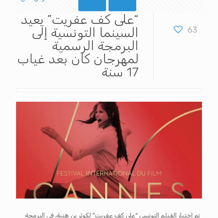
“على كف عفريت” يعيد
63
السينما التونسية إلى
البرمجة الرسمية
لمهرجان كان بعد غياب
17 سنة
تم اختيار الفيلم التونسي “على كف عفريت” لكوثر بن هنية، في البرمجة