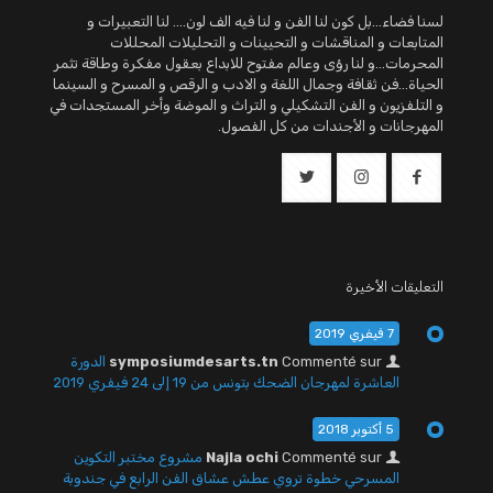
لسنا فضاء...بل كون لنا الفن و لنا فيه الف لون.... لنا التعبيرات و
المتابعات و المناقشات و التحيينات و التحليلات المحللات
المحرمات...و لنا رؤى وعالم مفتوح للابداع بعقول مفكرة وطاقة تثمر
الحياة...فن ثقافة وجمال اللغة و الادب و الرقص و المسرح و السينما
و التلفزيون و الفن التشكيلي و التراث و الموضة وأخر المستجدات في
المهرجانات و الأجندات من كل الفصول.
التعليقات الأخيرة
7 فيفري 2019
Commenté sur
symposiumdesarts.tn
الدورة
العاشرة لمهرجان الضحك بتونس من 19 إلى 24 فيفري 2019
5 أكتوبر 2018
Commenté sur
Najla ochi
مشروع مختبر التكوين
المسرحي خطوة تروي عطش عشاق الفن الرابع في جندوبة