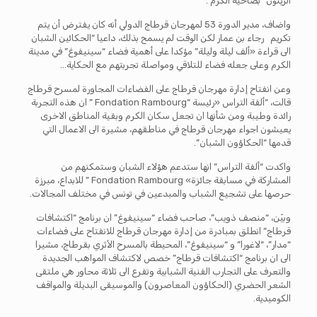
الزيتون” بضاحية الكرم .
واضاف، مدير الدورة 53 لمهرجان قرطاج الدولي أنه كان يفترض أن يتم
تكريم رجاء بن عمار لكن الوقت لم يسمح بذلك، داعيا “الحكائين الشبان
الى قراءة «ألف ليلة وليلة” مؤكدا على أهمية فضاء “سينيفوغ” في مدينة
الكرم وعلى جعله فضاء للتلاقي ومواصلة تجربتهم مع الحكاية…
وعن انفتاح إدارة مهرجان قرطاج على الفضاءات المجاورة لمسرح قرطاج
قالت، “ألفة التراس «رئيسة “Fondation Rambourg ” ان هذه التجربة
رائدة وطيبة ومن شأنها ان تجعل سكان الكرم وبقية المناطق الاخرى
يعيشون اجواء مهرجان قرطاج في مناطقهم، مشيرة الى الاعمال التي
قدمها “الحكاؤون الشبان”.
واكدت “ألفة التراس” انها ستدعم هؤلاء الشبان وستمكنهم من
المشاركة في مسابقة جائزة» Fondation Rambourg ” للابداع، مبرزة
حرصها على تشجيع الشباب والمبدعين في تونس في مختلف المجالات.
وبيّن، “منصف ذويب”، صاحب فضاء “سينيفوغ” ان برنامج “اكتشافات
قرطاج” انطلق بمبادرة من إدارة مهرجان قرطاج للانفتاح على فضاءات
“مدار”، “لاغورا” و “سينيفوغ”، المحيطة بالمسرح الأثري بقرطاج، مشيرا
الى ان برنامج “اكتشافات قرطاج” خصص لاكتشاف المواهب الجديدة
والتعرف على التجارب الفنية الشبابية وتفرع الى ثلاثة محاور هي ملتقى
الشعر الحضري (الحكاؤون المعاصرون) والموسيقى البديلة والمواقف
الكوميدية.