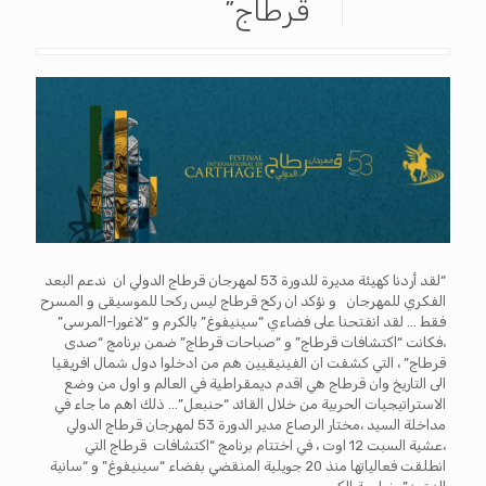
قرطاج”
“لقد أردنا كهيئة مديرة للدورة 53 لمهرجان قرطاج الدولي ان ندعم البعد
الفكري للمهرجان و نؤكد ان ركح قرطاج ليس ركحا للموسيقى و المسرح
فقط … لقد انفتحنا على فضاءي “سينيفوغ” بالكرم و “لاغورا-المرسى”
،فكانت “اكتشافات قرطاج” و “صباحات قرطاج” ضمن برنامج “صدى
قرطاج” ، التي كشفت ان الفينيقيين هم من ادخلوا دول شمال افريقيا
الى التاريخ وان قرطاج هي اقدم ديمقراطية في العالم و اول من وضع
الاستراتيجيات الحربية من خلال القائد “حنبعل”… ذلك اهم ما جاء في
مداخلة السيد ،مختار الرصاع مدير الدورة 53 لمهرجان قرطاج الدولي
،عشية السبت 12 اوت ، في اختتام برنامج “اكتشافات قرطاج التي
انطلقت فعالياتها منذ 20 جويلية المنقضي بفضاء “سينيفوغ” و “سانية