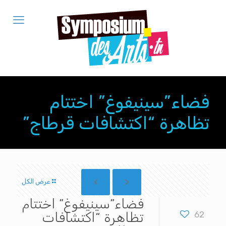
فضاء”سينيفوغ” اختتام
تظاهرة “اكتشافات قرطاج”
عرض الكل
فضاء”سينيفوغ” اختتام
62
تظاهرة “اكتشافات