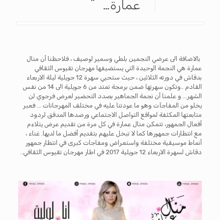
عمارة…
بالاضافة الى عرضي النجمين بلطي وسمير لوصيف ، فلاحظنا أن منال
عمارة هي النجمة الوحيدة التي يستضيفها مهرجان تقيوس الثقافي
بدقاش في دورته الثلاثين ، حيث ستحيي سهرة 12 جويلية ليلة الاربعاء
القادم ..وتكون سهرتها ضمن برمجة تمتد من 6 جويلية الى 14 من نفس
الشهر… و علمنا أن نجمة الجماهير بصدد التحضير لعرض فرجوي لن
يخلو من المفاجآت وهو ما عودتنا عليه في مختلف المهرجانات … فعبر
متابعتها المكثفة لمواقع التواصل الاجتماعي ورصدها المدقق لردود
أفعال الجمهور، تتمكن منال عمارة في كل مرة من تقديم عرض يتلاءم
مع انتظارات جمهورها كما لا تبخل عليهم بتقديم أفضل ما لديها. غناء ،
أنماط موسيقية مختلفة واستعراض ومفاجات كبرى في انتظار جمهور
دقاش لسهرة الاربعاء 12 جويلية 2017 في اطار مهرجان تقيوس الثقافي..