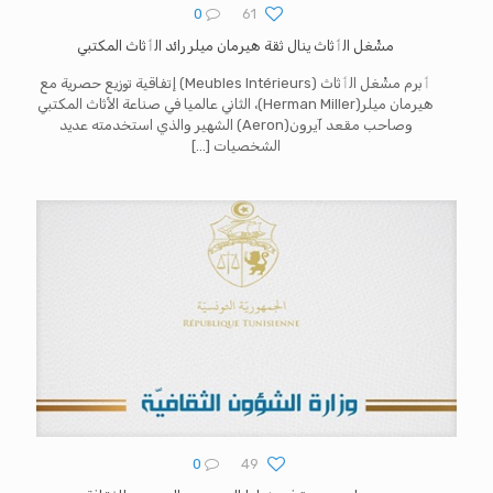
0
61
مشْغل الٲثاث ينال ثقة هيرمان ميلر رائد الٲثاث المكتبي
ٲبرم مشْغل الٲثاث (Meubles Intérieurs) إتفاقية توزيع حصرية مع
هيرمان ميلر(Herman Miller)، الثاني عالميا في صناعة الأثاث المكتبي
وصاحب مقعد آيرون(Aeron) الشهير والذي استخدمته عديد
الشخصيات
[…]
0
49