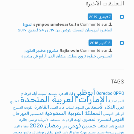
التعليقات الأخيرة
7 فيفري 2019
Commenté sur
symposiumdesarts.tn
الدورة
العاشرة لمهرجان الضحك بتونس من 19 إلى 24 فيفري 2019
5 أكتوبر 2018
Commenté sur
Najla ochi
مشروع مختبر التكوين
المسرحي خطوة تروي عطش عشاق الفن الرابع في جندوبة
TAGS
أبوظبي
Ooredoo
OPPO
أيام قرطاج
أيام القاهرة لصناعة السينما
الإمارات العربية المتحدة
السينمائية
الخليج
القاهرة
الذكاء الاصطناعي
العربي
السويد
الشاب خالد
الصين
الكويت
المسرح
المملكة العربية السعودية
المهرجان
المنستير
الوطني التونسي
القومي للمسرح المصري
الهند
تونس
جائزة
الولايات المتحدة الأمريكية
رمضان 2026
حسين فهمي
الشيخ زايد للكتاب
دبي
سفارة الهند
صابر الرباعي
قطر
لطفي بوشناق
مالمو
محمد
بتونس
سوسة
سينما
سينما عربية