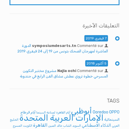
التعليقات الأخيرة
7 فيفري 2019
Commenté sur
symposiumdesarts.tn
الدورة
العاشرة لمهرجان الضحك بتونس من 19 إلى 24 فيفري 2019
5 أكتوبر 2018
Commenté sur
Najla ochi
مشروع مختبر التكوين
المسرحي خطوة تروي عطش عشاق الفن الرابع في جندوبة
TAGS
أبوظبي
Ooredoo
OPPO
أيام قرطاج
أيام القاهرة لصناعة السينما
الإمارات العربية المتحدة
السينمائية
الخليج
القاهرة
الذكاء الاصطناعي
العربي
السويد
الشاب خالد
الصين
الكويت
المسرح