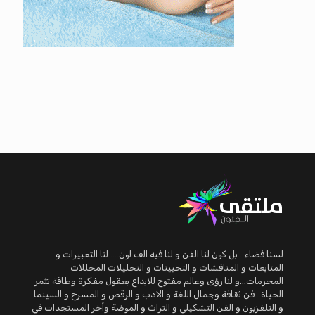
لسنا فضاء...بل كون لنا الفن و لنا فيه الف لون.... لنا التعبيرات و
المتابعات و المناقشات و التحيينات و التحليلات المحللات
المحرمات...و لنا رؤى وعالم مفتوح للابداع بعقول مفكرة وطاقة تثمر
الحياة...فن ثقافة وجمال اللغة و الادب و الرقص و المسرح و السينما
و التلفزيون و الفن التشكيلي و التراث و الموضة وأخر المستجدات في