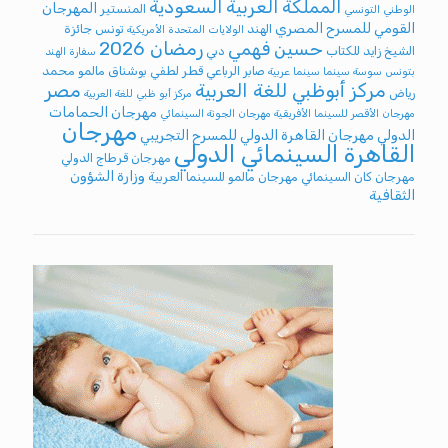
المملكة العربية السعودية
المهرجان
المنستير
الوطني التونسي
القومي للمسرح المصري
الهند
تونس
جائزة
الولايات المتحدة الأمريكية
رمضان 2026
حسين فهمي
الشيخ زايد للكتاب
دبي
سفارة الهند
صابر الرباعي
قطر
لطفي بوشناق
مالمو
محمد
بتونس
سوسة
سينما
سينما عربية
مركز أبوظبي للغة العربية
مصر
رياض
مركز أبو ظبي للغة العربية
مهرجان الحمامات
مهرجان الأقصر للسينما الأفريقية
مهرجان الجونة السينمائي
مهرجان
الدولي
مهرجان القاهرة الدولي للمسرح التجريبي
القاهرة السينمائي الدولي
مهرجان قرطاج الدولي
وزارة الشؤون
مهرجان كان السينمائي
مهرجان مالمو للسينما العربية
الثقافية