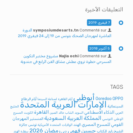
التعليقات الأخيرة
7 فيفري 2019
Commenté sur
symposiumdesarts.tn
الدورة
العاشرة لمهرجان الضحك بتونس من 19 إلى 24 فيفري 2019
5 أكتوبر 2018
Commenté sur
Najla ochi
مشروع مختبر التكوين
المسرحي خطوة تروي عطش عشاق الفن الرابع في جندوبة
TAGS
أبوظبي
Ooredoo
OPPO
أيام قرطاج
أيام القاهرة لصناعة السينما
الإمارات العربية المتحدة
السينمائية
الخليج
القاهرة
الذكاء الاصطناعي
العربي
السويد
الشاب خالد
الصين
الكويت
المسرح
المملكة العربية السعودية
المهرجان
المنستير
الوطني التونسي
القومي للمسرح المصري
الهند
تونس
جائزة
الولايات المتحدة الأمريكية
رمضان 2026
حسين فهمي
الشيخ زايد للكتاب
دبي
سفارة الهند