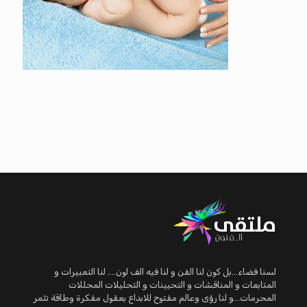
لسنا فضاء...بل كون لنا الفن و لنا فيه الف لون.... لنا التعبيرات و
المتابعات و المناقشات و التحيينات و التحليلات المحللات
المحرمات...و لنا رؤى وعالم مفتوح للابداع بعقول مفكرة وطاقة تثمر