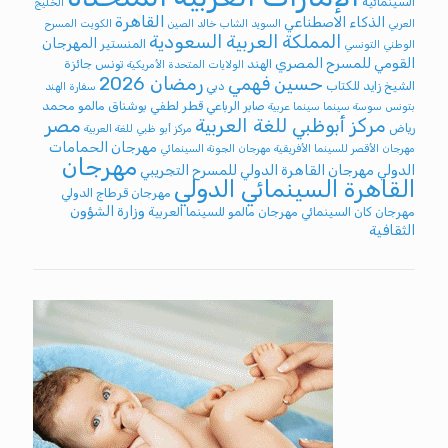
السينمائية
الخليج
القاهرة
الذكاء الاصطناعي
العربي
السويد
الشاب خالد
الصين
الكويت
المسرح
المملكة العربية السعودية
المهرجان
المنستير
الوطني التونسي
القومي للمسرح المصري
الهند
تونس
جائزة
الولايات المتحدة الأمريكية
رمضان 2026
حسين فهمي
الشيخ زايد للكتاب
دبي
سفارة الهند
صابر الرباعي
قطر
لطفي بوشناق
مالمو
محمد
بتونس
سوسة
سينما
سينما عربية
مركز أبوظبي للغة العربية
مصر
رياض
مركز أبو ظبي للغة العربية
مهرجان الحمامات
مهرجان الأقصر للسينما الأفريقية
مهرجان الجونة السينمائي
مهرجان
الدولي
مهرجان القاهرة الدولي للمسرح التجريبي
القاهرة السينمائي الدولي
مهرجان قرطاج الدولي
وزارة الشؤون
مهرجان كان السينمائي
مهرجان مالمو للسينما العربية
الثقافية