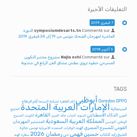
التعليقات الأخيرة
7 فيفري 2019
Commenté sur
symposiumdesarts.tn
الدورة
العاشرة لمهرجان الضحك بتونس من 19 إلى 24 فيفري 2019
5 أكتوبر 2018
Commenté sur
Najla ochi
مشروع مختبر التكوين
المسرحي خطوة تروي عطش عشاق الفن الرابع في جندوبة
TAGS
أبوظبي
Ooredoo
OPPO
أيام قرطاج
أيام القاهرة لصناعة السينما
الإمارات العربية المتحدة
السينمائية
الخليج
القاهرة
الذكاء الاصطناعي
العربي
السويد
الشاب خالد
الصين
الكويت
المسرح
المملكة العربية السعودية
المهرجان
المنستير
الوطني التونسي
القومي للمسرح المصري
الهند
تونس
جائزة
الولايات المتحدة الأمريكية
رمضان 2026
حسين فهمي
الشيخ زايد للكتاب
دبي
سفارة الهند