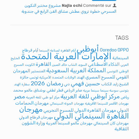
Commenté sur
Najla ochi
مشروع مختبر التكوين
المسرحي خطوة تروي عطش عشاق الفن الرابع في جندوبة
TAGS
أبوظبي
Ooredoo
OPPO
أيام قرطاج
أيام القاهرة لصناعة السينما
الإمارات العربية المتحدة
السينمائية
الخليج
القاهرة
الذكاء الاصطناعي
العربي
السويد
الشاب خالد
الصين
الكويت
المسرح
المملكة العربية السعودية
المهرجان
المنستير
الوطني التونسي
القومي للمسرح المصري
الهند
تونس
جائزة
الولايات المتحدة الأمريكية
رمضان 2026
حسين فهمي
الشيخ زايد للكتاب
دبي
سفارة الهند
صابر الرباعي
قطر
لطفي بوشناق
مالمو
محمد
بتونس
سوسة
سينما
سينما عربية
مركز أبوظبي للغة العربية
مصر
رياض
مركز أبو ظبي للغة العربية
مهرجان الحمامات
مهرجان الأقصر للسينما الأفريقية
مهرجان الجونة السينمائي
مهرجان
الدولي
مهرجان القاهرة الدولي للمسرح التجريبي
القاهرة السينمائي الدولي
مهرجان قرطاج الدولي
وزارة الشؤون
مهرجان كان السينمائي
مهرجان مالمو للسينما العربية
الثقافية