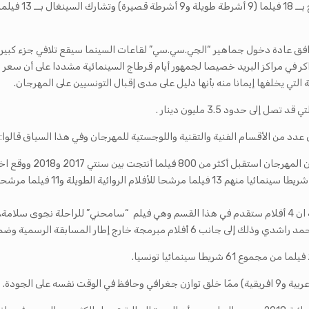
ر في مراكز البريد خصيصا لجمهور أيام قرطاج السينمائية مشددا على أن سعر الت
التي يخلفها إيمانا منه بأنها دليل على مدى إقبال التونسيين على المهرجان.
وعن العروض الخاصة، قالت المديرة الفنية لأيام قرطاج السينمائية ان 4 أفلام ستقدم في هذا القسم وهي فيلم “س
ج إطار المسابقة الرسمية وضمن الاختيار الرسمي.