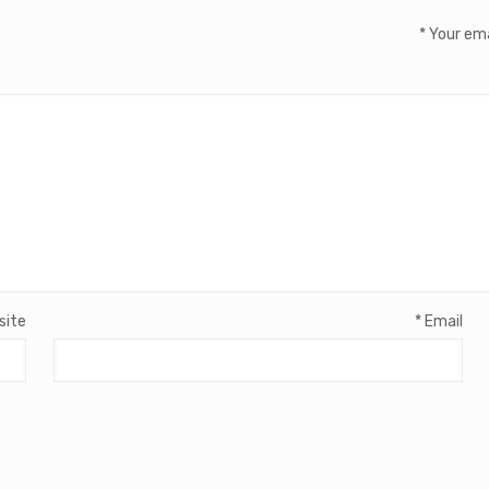
*
Your ema
site
*
Email