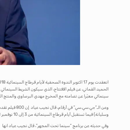
الحميد القماتي، عن فيلم الافتتاح، الذي سيكون الشريط السينمائي
سينمائي معبّرا عن تضامنه مع المخرج مهدي البرصاوي والمنتج ا
وسليانة) فيما تستقبل أيام قرطاج السينمائية من 3 إلى 10 نوفمبر 2018 أكثر من 350 ضيفا من الخارج.
وفي حديثه عن برنامج “سينما تحت المجهر”، قال نجيب عياد انها