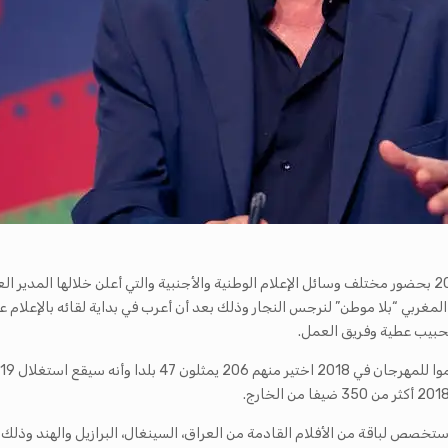
انعقدت يوم 17 اكتوبر الندوة الصحفية لأيام قرطاج السينمائية 2018 بحضور مختلف وسائل الإعلام الوطنية والأج
 المغربي “بلا موطن” لنرجس النجار وذلك بعد أن أعرب في بداية لقائه بالإعلام
لحبيب عطية وفريق العمل.
 ستخصص لباقة من الأفلام القادمة من العراق، السينغال، البرازيل والهند 