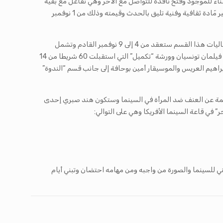
حالية تحمل الكثير من الجديد فهي إغناء للموجود وفتح نافذة للتواصل مع الآخر وهي تفاعل مع بقية
القارات وتعميق للثراء الإفريقي العربي مشيرا إلى مشاركة 135 مبدعا في العروض الفنية بشارع الحبيب بورقيبة ممّا يمنح الحضور الطوعي للجماهير مّادة ثقافية وفنية تليق بالحدث وقيمته وذلك من 1 نوفمبر
قالت المسؤولة عن ورشة “شبكة” ليندا بالخيرية والتي تحدثت عن “قرطاج للمحترفين” خلال الندوة الصحفية لأيام قرطاج السينمائية 2018 ان فعاليات هذا القسم ستعقد من 4 إلى 9 نوفمبر القادم وتشمل
خمس أقسام وهم “شبكة” التي أصبحت في هذه الدورة تقدم منح دعم للمشاريع السينمائية واستقبلت 70 فيلما اختارت منهم 10 أفلام من بينهم فيلمان تونسيان وورشة “تكميل” التي استقبلت 60 شريطا من 14
 والناقد السينمائي إبراهيم العريس والموسيقار أمين بوحافة إلى جانب قسم “الندوة”
 مهمة عن العنف ضد المرأة في السينما وستكون هند صبري إحدى
في قاعة السينما الأفريكا وهي على التوالي:
ني للسينما والصورة من واجبه ومن مهامه احتضان وتبني أيام