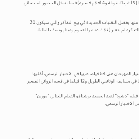
والتي انطلقت في الدورة المنقضية وتحضر العراق في هذا البرنامج بــ 18 فيلما (9 أشرطة طويلة و9 أشرطة قصيرة) وتشارك السينغال بــ 13 فيلما (9 أشرطة طويلة و4 أفلام قصيرة) فيما يتمثل الحضور السينمائي
وأكد المدير العام لأيام قرطاج السينمائية 2018 أن الزحمة، التي ترافق عادة دخول جماهير “الجي.سي.سي” لقاعات السينما سيقع تلافي جزء كبير منها بفضل التقنيات الجديدة في بيع التذاكر والتي سيكون 30
ذكرة لم يتغير ( ثلاث دنانير للعموم ودينار ونصف للطلبة
وكشفت المديرة الفنية لأيام قرطاج السينمائية 2018 لمياء قيقة ان المهرجان استقبل أكثر من 800 فيلما أنتجت بين سنتي 2017 و2018 ووقع اختيار المهرجان على 54 فيلما عربيا في الاختيار الرسمي، أغلبها
منتجة سنة 2018 مبينة أن المسابقات الأربعة الرسمية تشمل 44 شريطا سينمائيا منهم 13 فيلما مرشحا للأفلام الروائية الطويلة و11 فيلما مرشحا في مسابقة الوثائقي الطويل و12 فيلما في قسم الروائي القصير
امحني” للراحلة نجوى سلامة، فيلم “دشرة” لعبد الحميد بوشناق، الفيلم اللبناني “مورين”