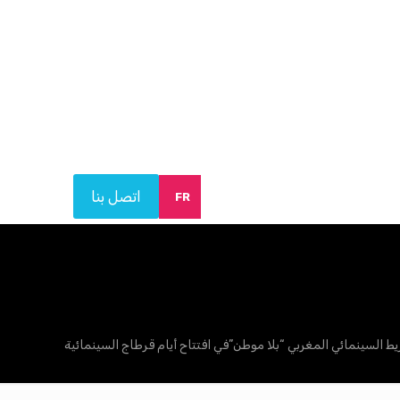
اتصل بنا
FR
يط السينمائي المغربي “بلا موطن”في افتتاح أيام قرطاج السينمائية