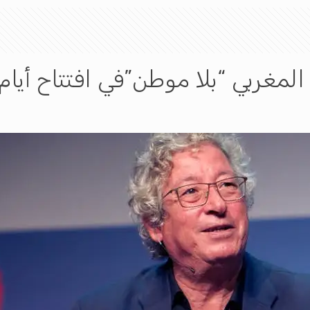
لمغربي “بلا موطن”في افتتاح أيام