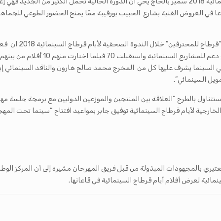
من جهته أوضح المسؤول على الجانب الاحتفالي لأيام قرطاج السينمائية 2018 سمير بالحاج يحي أن الدورة ال
تيار 11 فيلما منهم ثلاث من تونس إلى جانب 3 دروس في السينما يشرف عليها كل من المخرج محمد صالح هارون
يل السينمائي”.
ستتناول بالطرح “العلاقة بين المنتجين والموزعين الدوليين مع برمجة جلسة
رجية لأيام قرطاج السينمائية توفيق جابر بمواعيد افتتاح “سينما تحت المهجر” 
لعتيري بالمجهودات المبذولة من قبل فريق المهرجان مشيرة إلى أن المركز الوط
مائية لعرض أفلام أيام قرطاج السينمائية في قاعاتها.