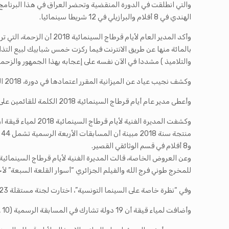
الهندي في 8 أفلام والبرازيلي في 12 شريطا سينمائيا.
بالمائة منها عن طريق الانترنت فيما ركزت خمس شبابيك لبيع التذاك
والتلاميذ ) مشددا في الآن نفسه على إعجابه بهذا الجمهور والزحمة 
وكشف نجيب عياد عن الميزانية المقرر اعتمادها في دورة، 2018 التي قد تصل إلى حدود 3.5 مليون دينار .
وأعطى مدير عام أيام قرطاج السينمائية 2018 الكلمة للقائمين على عدد من الأقسام الفنية والتقنية واللوجستية للمهرجان وفي هذا السياق قالوا:
و8 أفلام في قسم الوثائقي القصير.
للمخرج طوني فرج الله والفيلم الجزائري “أسوار القلعة السبعة” لأحمد راشدي وذلك إلى جانب 6 أفلام مبرمجة خار
وفي “نظرة خاصة على السينما التونسية”، اختارت لجنة مستقلة 23 فيلما من مجموع 61 شريطا سينمائيا تونسيا.
وأضافت لمياء قيقة أن 19 دولة تشارك في المسابقة الرسمية (10 عربية و9 افريقية) ممّا خلق توازن جغرافي وحافظ في الوقت نفسه على الجودة.