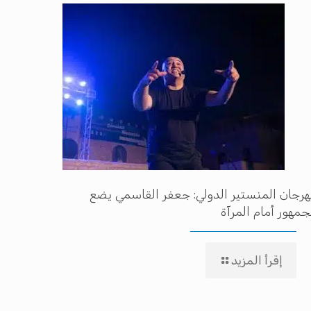
رجان المنستير الدولي: جعفر القاسمي يضع
جمهور أمام المرآة
إقرأ المزيد