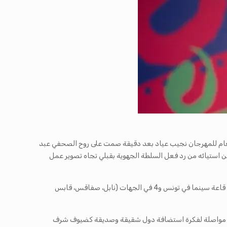
نبية والتي أعلن خلالها المدير العام للمهرجان نجيب عياد بعد دقيقة صمت على روح الصحفي عبد
 عن استيائه من رد فعل السلطة الجهوية بقبلي تجاه تصوير عمل
وعن الـ”جي.سي.سي” في أرقام، قال نجيب عياد إن 800 فيلم تقدموا للمهرجان في 2018 اختير منهم 206 يمثلون 47 بلدا وأنه سيقع استغلال 19 قاعة سينما في تونس و4 في الجهات (نابل، صفاقس، قابس
وذلك مواصلة لفكرة استضافة دول شقيقة وصديقة كضيوف شرف