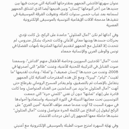
عنوان سهرتها فانتشى الجمهور بمقترحاتها الغنائية التي مزجت فيها بين
جديدها من آخر ألبوماتها “إنسان” وبين قديمها أيضا الذي اشتاق الجمهور
لسماعه بعد غياب خمس سنوات كاملة، وتفوقت الفرقة الموسيقية في
تنفيذها مدمجة الآلات الإيقاعية التونسية بالموسيقى الإلكترونية
العصرية
وفي آدائها لم تكن “آمال المثلوثي” جامدة على الركح، بل كانت تؤدي
بحركات جسدها ويديها معاني الأغاني وكانت تتحرك بشكل مدروس، لم
تتحدث إلا القليل مع الجمهور لتقديم أغانيها الملتزمة بأمهات القضايا في
تونس والوطن العربي والإنسانية جمعاء
غنت “آمال” للاجئين السوريين وخاصة الأطفال منهم “قداش”، وسمعنا
صوت القنابل في التركيبة اللحنية للأغنية، وغنت “ظالم” التي أصدرتها في
2008، وغنت من جديدها “إنسان ضعيف”، و”ثملة”، وعادت لقديمها “ما
لقيت”، “ليام”، “ليبرتا”، ومع كل هذه المقترحات الغنائية كان الجمهور
يتفاعل بالإنصات ثم بالتصفيق، ولم يغادر المسرح الروماني بقرطاج حتى
أنهت “آمال المثلوثي ما يزيد عن الساعتين من الغناء المتواصل، وما كانت
قادرة على إنهاء “ثملتها” دون أن تغني “كلمتي حرة” التي جمعت
التونسيين تحت معانيها النبيلة في الثورة التونسية، واستعادوا أجواءها
في سهرة السبت 12 أوت عندما صعد مؤلف الأغنية “أمين الغزي” على
الركح ليقول إن الدفاع عن الكلمة الحرة متواصل وغنت “آمال المثلوثي”
نشيدها حاملة معها الجمهور إلى أعلى درجات الانتشاء
وفي نهاية السهرة امتزج صوت الطبلة بالموسيقى الإلكترونية مع أغنيتي