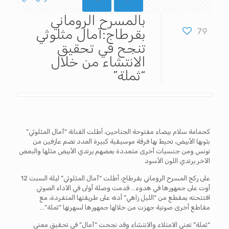
بالمسرح الروماني
79
بقرطاج:آمال مثلوثي
تنجح في تحقيق
الانتشاء من خلال
“ثملة”
كحمامة سلام بيضاء مفتوحة الجناحين، أطلت الفنانة “آمال المثلوثي”
بثوبها الأبيض، تحيط بها فرقة موسيقية كبيرة العدد تضم عازفين من
تونس ومن جنسيات أخرى متعددة بعضهم يرتدي الأبيض مثلها والبعض
الآخر يرتدي اللون الأسود
على ركح المسرح الروماني بقرطاج، أطلت “آمال المثلوثي” ليلة السبت 12
أوت على جمهورها في هدوء… قدمت وصلة أولى في الآداء الصوتي
افتتحته بمقطع من “الليل زاهي” أدته على طريقتها المتفردة، مع
مقاطع أخرى صوتية جهزت من خلالها جمهورها لسهرتها “ثملة”…
“ثملة” تعني الامتلاء والانتشاء وقد نجحت “آمال” في تحقيق معنى