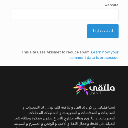
Website
This site uses Akismet to reduce spam.
Learn how your
comment data is processed.
لسنا فضاء...بل كون لنا الفن و لنا فيه الف لون.... لنا التعبيرات و
المتابعات و المناقشات و التحيينات و التحليلات المحللات
المحرمات...و لنا رؤى وعالم مفتوح للابداع بعقول مفكرة وطاقة تثمر
الحياة...فن ثقافة وجمال اللغة و الادب و الرقص و المسرح و السينما