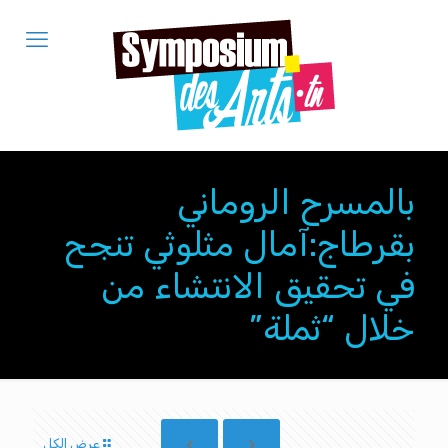
بالمسرح الروماني
بقرطاج:آمال مثلوثي تنجح
في تحقيق الانتشاء من
خلال “ثملة”
عرض الكل