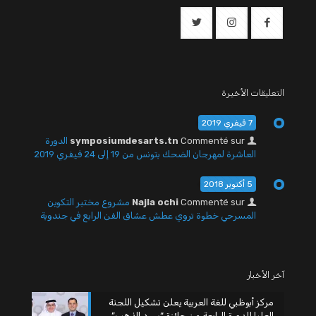
التعليقات الأخيرة
7 فيفري 2019
Commenté sur
symposiumdesarts.tn
الدورة
العاشرة لمهرجان الضحك بتونس من 19 إلى 24 فيفري 2019
5 أكتوبر 2018
Commenté sur
Najla ochi
مشروع مختبر التكوين
المسرحي خطوة تروي عطش عشاق الفن الرابع في جندوبة
آخر الأخبار
مركز أبوظبي للغة العربية يعلن تشكيل اللجنة
العليا للدورة الرابعة من جائزة “سرد الذهب”