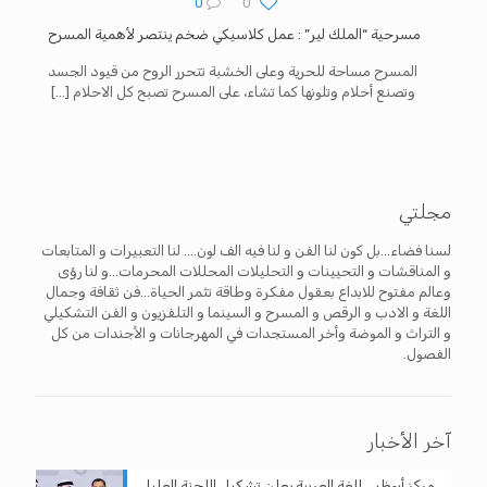
0
0
مسرحية “الملك لير” : عمل كلاسيكي ضخم ينتصر لأهمية المسرح
المسرح مساحة للحرية وعلى الخشبة تتحرر الروح من قيود الجسد
وتصنع أحلام وتلونها كما تشاء، على المسرح تصبح كل الاحلام
[…]
مجلتي
لسنا فضاء...بل كون لنا الفن و لنا فيه الف لون.... لنا التعبيرات و المتابعات
و المناقشات و التحيينات و التحليلات المحللات المحرمات...و لنا رؤى
وعالم مفتوح للابداع بعقول مفكرة وطاقة تثمر الحياة...فن ثقافة وجمال
اللغة و الادب و الرقص و المسرح و السينما و التلفزيون و الفن التشكيلي
و التراث و الموضة وأخر المستجدات في المهرجانات و الأجندات من كل
الفصول.
آخر الأخبار
مركز أبوظبي للغة العربية يعلن تشكيل اللجنة العليا