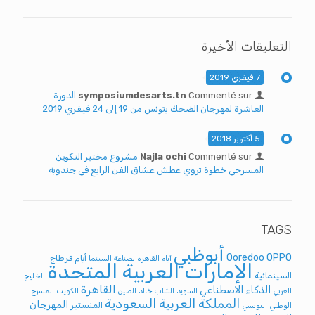
التعليقات الأخيرة
7 فيفري 2019
Commenté sur
symposiumdesarts.tn
الدورة
العاشرة لمهرجان الضحك بتونس من 19 إلى 24 فيفري 2019
5 أكتوبر 2018
Commenté sur
Najla ochi
مشروع مختبر التكوين
المسرحي خطوة تروي عطش عشاق الفن الرابع في جندوبة
TAGS
أبوظبي
Ooredoo
OPPO
أيام قرطاج
أيام القاهرة لصناعة السينما
الإمارات العربية المتحدة
السينمائية
الخليج
القاهرة
الذكاء الاصطناعي
العربي
السويد
الشاب خالد
الصين
الكويت
المسرح
المملكة العربية السعودية
المهرجان
المنستير
الوطني التونسي