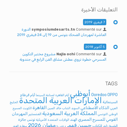
التعليقات الأخيرة
7 فيفري 2019
Commenté sur
symposiumdesarts.tn
الدورة
العاشرة لمهرجان الضحك بتونس من 19 إلى 24 فيفري 2019
5 أكتوبر 2018
Commenté sur
Najla ochi
مشروع مختبر التكوين
المسرحي خطوة تروي عطش عشاق الفن الرابع في جندوبة
TAGS
أبوظبي
Ooredoo
OPPO
أيام قرطاج
أيام القاهرة لصناعة السينما
الإمارات العربية المتحدة
السينمائية
الخليج
القاهرة
الذكاء الاصطناعي
العربي
السويد
الشاب خالد
الصين
الكويت
المسرح
المملكة العربية السعودية
المهرجان
المنستير
الوطني التونسي
القومي للمسرح المصري
الهند
تونس
جائزة
الولايات المتحدة الأمريكية
رمضان 2026
حسين فهمي
الشيخ زايد للكتاب
دبي
سفارة الهند