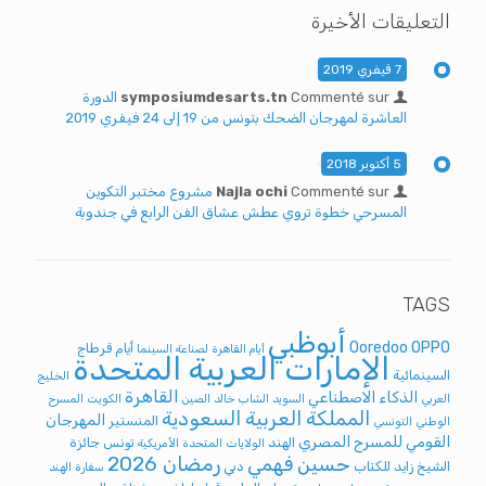
التعليقات الأخيرة
7 فيفري 2019
Commenté sur
symposiumdesarts.tn
الدورة
العاشرة لمهرجان الضحك بتونس من 19 إلى 24 فيفري 2019
5 أكتوبر 2018
Commenté sur
Najla ochi
مشروع مختبر التكوين
المسرحي خطوة تروي عطش عشاق الفن الرابع في جندوبة
TAGS
أبوظبي
Ooredoo
OPPO
أيام قرطاج
أيام القاهرة لصناعة السينما
الإمارات العربية المتحدة
السينمائية
الخليج
القاهرة
الذكاء الاصطناعي
العربي
السويد
الشاب خالد
الصين
الكويت
المسرح
المملكة العربية السعودية
المهرجان
المنستير
الوطني التونسي
القومي للمسرح المصري
الهند
تونس
جائزة
الولايات المتحدة الأمريكية
رمضان 2026
حسين فهمي
الشيخ زايد للكتاب
دبي
سفارة الهند