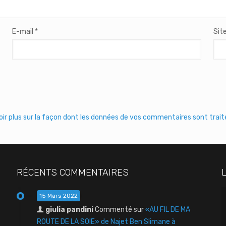
E-mail
*
Sit
oir plus sur la façon dont les données de vos commentaires sont trai
RÉCENTS COMMENTAIRES
15 Mars 2022
giulia pandini
Commenté sur
«AU FIL DE MA
ROUTE DE LA SOIE» de Najet Ben Slimane à