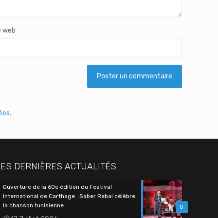
e web
tées
.
LES DERNIÈRES ACTUALITÉS
Ouverture de la 60e édition du Festival
international de Carthage : Saber Rebai célèbre
la chanson tunisienne
0