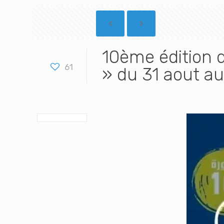
10ème édition 
61
» du 31 aout a