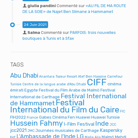
giulia pandini
Commenté sur
«AU FIL DE MA ROUTE
DE LA SOIE» de Najet Ben Slimane à Hammamet
24 Juin 2021
Salma
Commenté sur
PARFOIS: trois nouvelles
boutiques à Tunis et à Sfax
TAGS
Abu Dhabi
Anantara Tozeur Resort
Atef Ben Hassine
Carrefour
CIFF
cinéma
Tunisie
Centre de la langue arabe d'Abu Dhabi
émirati
Egypte
Festival du Film Arabe de Malmö
Festival
Festival International
International de Carthage
Festival
de Hammamet
International du Film du Caire
FIC
FIH2022
Gabes Cinéma Fen
Huawei
Huawei Tunisie
France
Hussein Fahmy
Inde
I-Film Festival
JCC
jcc2021
Kaspersky
Journées musicales de Carthage
JMC
L'Ambassade de l'Inde
LG
Malmö
Mehdi
Kef
Malla Aila