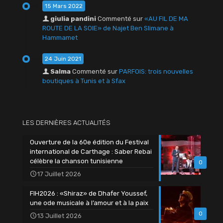
15 Mars 2022
giulia pandini
Commenté sur
«AU FIL DE MA
ROUTE DE LA SOIE» de Najet Ben Slimane à
Hammamet
24 Juin 2021
Salma
Commenté sur
PARFOIS: trois nouvelles
boutiques à Tunis et à Sfax
LES DERNIÈRES ACTUALITÉS
Ouverture de la 60e édition du Festival
international de Carthage : Saber Rebai
célèbre la chanson tunisienne
0
17 Juillet 2026
FIH2026 : «Shiraz» de Dhafer Youssef,
une ode musicale à l’amour et à la paix
0
13 Juillet 2026