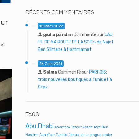
RÉCENTS COMMENTAIRES
eur
15 Mars 2022
giulia pandini
Commenté sur
«AU
FIL DE MA ROUTE DE LA SOIE» de Najet
met
Ben Slimane à Hammamet
24 Juin 2021
Salma
Commenté sur
PARFOIS:
trois nouvelles boutiques à Tunis et à
Sfax
TAGS
Abu Dhabi
Anantara Tozeur Resort
Atef Ben
Hassine
Carrefour Tunisie
Centre de la langue arabe