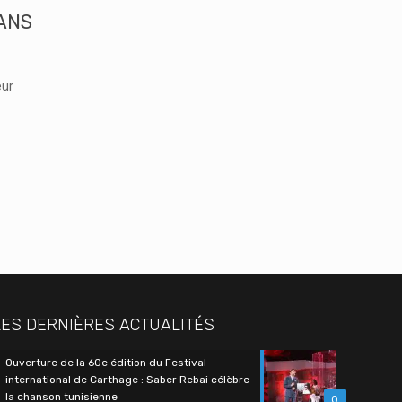
DANS
eur
LES DERNIÈRES ACTUALITÉS
Ouverture de la 60e édition du Festival
international de Carthage : Saber Rebai célèbre
la chanson tunisienne
0