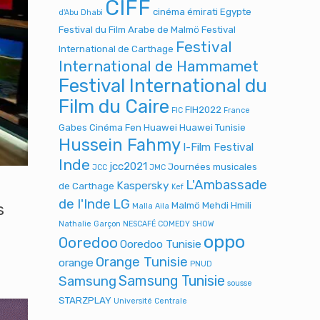
CIFF
cinéma émirati
Egypte
d'Abu Dhabi
Festival du Film Arabe de Malmö
Festival
Festival
International de Carthage
International de Hammamet
Festival International du
Film du Caire
FIH2022
FIC
France
Gabes Cinéma Fen
Huawei
Huawei Tunisie
Hussein Fahmy
I-Film Festival
Inde
jcc2021
Journées musicales
JCC
JMC
L'Ambassade
Kaspersky
de Carthage
Kef
de l'Inde
LG
Malmö
Mehdi Hmili
s
Malla Aila
Nathalie Garçon
NESCAFÉ COMEDY SHOW
oppo
Ooredoo
Ooredoo Tunisie
Orange Tunisie
orange
PNUD
Samsung Tunisie
Samsung
sousse
STARZPLAY
Université Centrale