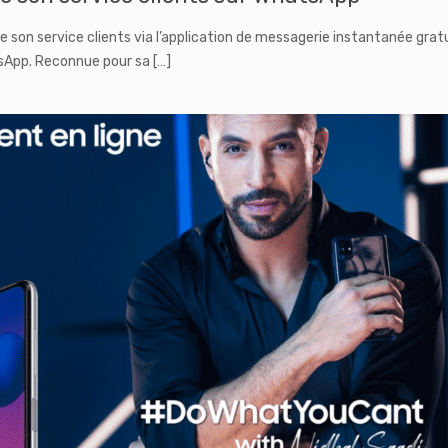
son service clients via l’application de messagerie instantanée gratu
App. Reconnue pour sa
[…]