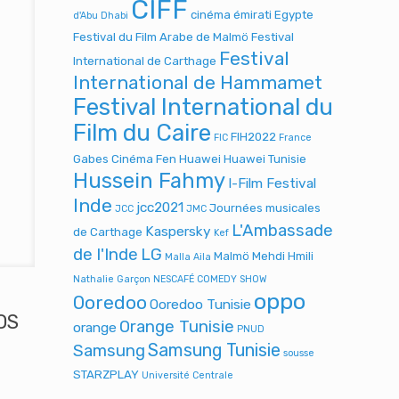
CIFF
cinéma émirati
Egypte
d'Abu Dhabi
Festival du Film Arabe de Malmö
Festival
Festival
International de Carthage
International de Hammamet
Festival International du
Film du Caire
FIH2022
FIC
France
Gabes Cinéma Fen
Huawei
Huawei Tunisie
Hussein Fahmy
I-Film Festival
Inde
jcc2021
Journées musicales
JCC
JMC
L'Ambassade
Kaspersky
de Carthage
Kef
de l'Inde
LG
Malmö
Mehdi Hmili
Malla Aila
Nathalie Garçon
NESCAFÉ COMEDY SHOW
oppo
Ooredoo
Ooredoo Tunisie
SOS
Orange Tunisie
orange
PNUD
Samsung Tunisie
Samsung
sousse
STARZPLAY
Université Centrale