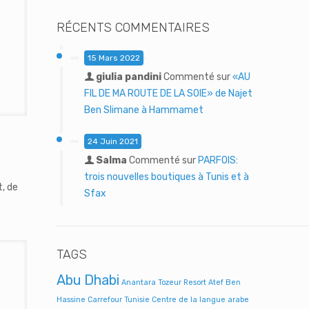
RÉCENTS COMMENTAIRES
15 Mars 2022
giulia pandini
Commenté sur
«AU
FIL DE MA ROUTE DE LA SOIE» de Najet
Ben Slimane à Hammamet
24 Juin 2021
»
Salma
Commenté sur
PARFOIS:
trois nouvelles boutiques à Tunis et à
, de
Sfax
TAGS
Abu Dhabi
Anantara Tozeur Resort
Atef Ben
Hassine
Carrefour Tunisie
Centre de la langue arabe