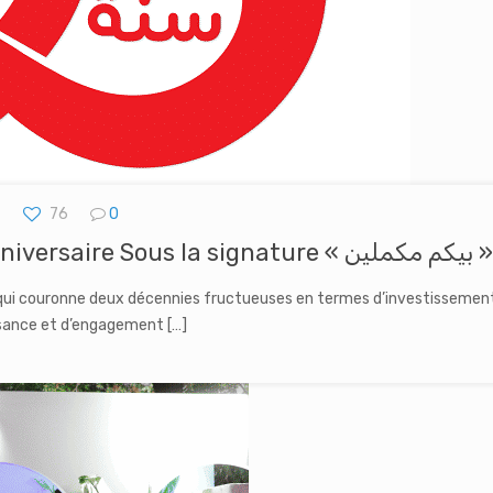
76
0
Ooredoo célèbre son 20ème anniversaire Sous la signature « بيكم مكملين 
 qui couronne deux décennies fructueuses en termes d’investissement
sance et d’engagement
[…]