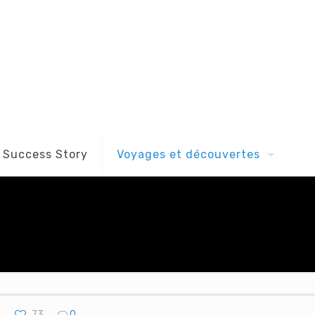
Success Story
Voyages et découvertes
73
0