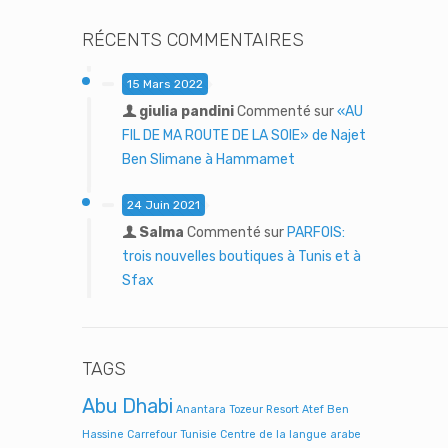
RÉCENTS COMMENTAIRES
15 Mars 2022
giulia pandini
Commenté sur
«AU
FIL DE MA ROUTE DE LA SOIE» de Najet
Ben Slimane à Hammamet
24 Juin 2021
Salma
Commenté sur
PARFOIS:
trois nouvelles boutiques à Tunis et à
Sfax
TAGS
Abu Dhabi
Anantara Tozeur Resort
Atef Ben
Hassine
Carrefour Tunisie
Centre de la langue arabe