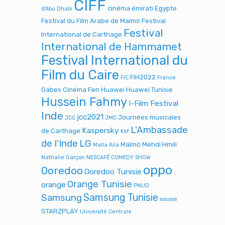
CIFF
cinéma émirati
Egypte
d'Abu Dhabi
Festival du Film Arabe de Malmö
Festival
Festival
International de Carthage
International de Hammamet
Festival International du
Film du Caire
FIH2022
FIC
France
Gabes Cinéma Fen
Huawei
Huawei Tunisie
Hussein Fahmy
I-Film Festival
Inde
jcc2021
Journées musicales
JCC
JMC
L'Ambassade
Kaspersky
de Carthage
Kef
de l'Inde
LG
Malmö
Mehdi Hmili
Malla Aila
Nathalie Garçon
NESCAFÉ COMEDY SHOW
oppo
Ooredoo
Ooredoo Tunisie
Orange Tunisie
orange
PNUD
Samsung Tunisie
Samsung
sousse
STARZPLAY
Université Centrale