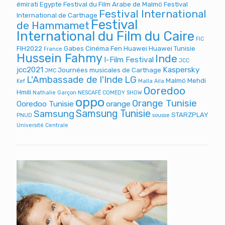
émirati
Egypte
Festival du Film Arabe de Malmö
Festival
Festival International
International de Carthage
Festival
de Hammamet
International du Film du Caire
FIC
FIH2022
Gabes Cinéma Fen
Huawei
Huawei Tunisie
France
Hussein Fahmy
Inde
I-Film Festival
JCC
jcc2021
Kaspersky
Journées musicales de Carthage
JMC
L'Ambassade de l'Inde
LG
Malmö
Mehdi
Kef
Malla Aila
Ooredoo
Hmili
Nathalie Garçon
NESCAFÉ COMEDY SHOW
oppo
Orange Tunisie
Ooredoo Tunisie
orange
Samsung Tunisie
Samsung
STARZPLAY
PNUD
sousse
Université Centrale