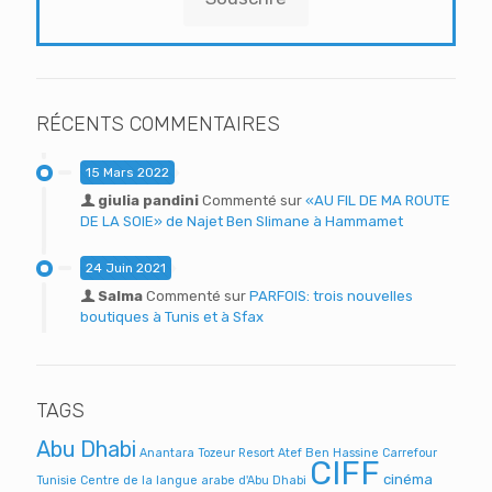
RÉCENTS COMMENTAIRES
15 Mars 2022
giulia pandini
Commenté sur
«AU FIL DE MA ROUTE
DE LA SOIE» de Najet Ben Slimane à Hammamet
24 Juin 2021
Salma
Commenté sur
PARFOIS: trois nouvelles
boutiques à Tunis et à Sfax
TAGS
Abu Dhabi
Anantara Tozeur Resort
Atef Ben Hassine
Carrefour
CIFF
cinéma
Tunisie
Centre de la langue arabe d'Abu Dhabi