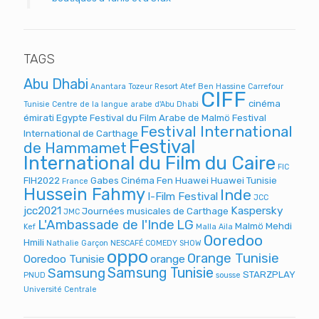
TAGS
Abu Dhabi
Anantara Tozeur Resort
Atef Ben Hassine
Carrefour
CIFF
cinéma
Tunisie
Centre de la langue arabe d'Abu Dhabi
émirati
Egypte
Festival du Film Arabe de Malmö
Festival
Festival International
International de Carthage
Festival
de Hammamet
International du Film du Caire
FIC
FIH2022
Gabes Cinéma Fen
Huawei
Huawei Tunisie
France
Hussein Fahmy
Inde
I-Film Festival
JCC
jcc2021
Kaspersky
Journées musicales de Carthage
JMC
L'Ambassade de l'Inde
LG
Malmö
Mehdi
Kef
Malla Aila
Ooredoo
Hmili
Nathalie Garçon
NESCAFÉ COMEDY SHOW
oppo
Orange Tunisie
Ooredoo Tunisie
orange
Samsung Tunisie
Samsung
STARZPLAY
PNUD
sousse
Université Centrale