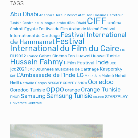
TAGS
Abu Dhabi
Anantara Tozeur Resort
Atef Ben Hassine
Carrefour
CIFF
cinéma
Tunisie
Centre de la langue arabe d'Abu Dhabi
émirati
Egypte
Festival du Film Arabe de Malmö
Festival
Festival International
International de Carthage
Festival
de Hammamet
International du Film du Caire
FIC
FIH2022
Gabes Cinéma Fen
Huawei
Huawei Tunisie
France
Hussein Fahmy
Inde
I-Film Festival
JCC
jcc2021
Kaspersky
Journées musicales de Carthage
JMC
L'Ambassade de l'Inde
LG
Malmö
Mehdi
Kef
Malla Aila
Ooredoo
Hmili
Nathalie Garçon
NESCAFÉ COMEDY SHOW
oppo
Orange Tunisie
Ooredoo Tunisie
orange
Samsung Tunisie
Samsung
STARZPLAY
PNUD
sousse
Université Centrale