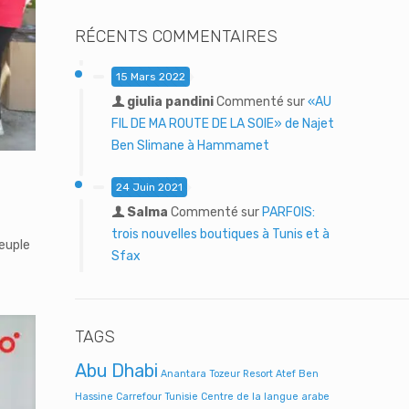
RÉCENTS COMMENTAIRES
15 Mars 2022
giulia pandini
Commenté sur
«AU
FIL DE MA ROUTE DE LA SOIE» de Najet
Ben Slimane à Hammamet
24 Juin 2021
Salma
Commenté sur
PARFOIS:
trois nouvelles boutiques à Tunis et à
euple
Sfax
TAGS
Abu Dhabi
Anantara Tozeur Resort
Atef Ben
Hassine
Carrefour Tunisie
Centre de la langue arabe