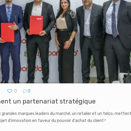
0
0
nent un partenariat stratégique
x grandes marques leaders du marché, un retailer et un telco, metten
ojet d'innovation en faveur du pouvoir d'achat du client !