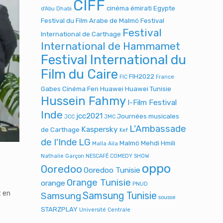
CIFF
cinéma émirati
Egypte
d'Abu Dhabi
Festival du Film Arabe de Malmö
Festival
Festival
International de Carthage
International de Hammamet
Festival International du
Film du Caire
FIH2022
FIC
France
Gabes Cinéma Fen
Huawei
Huawei Tunisie
Hussein Fahmy
I-Film Festival
Inde
jcc2021
Journées musicales
JCC
JMC
L'Ambassade
Kaspersky
de Carthage
Kef
de l'Inde
LG
Malmö
Mehdi Hmili
Malla Aila
Nathalie Garçon
NESCAFÉ COMEDY SHOW
oppo
Ooredoo
Ooredoo Tunisie
Orange Tunisie
orange
PNUD
t en
Samsung Tunisie
Samsung
sousse
STARZPLAY
Université Centrale