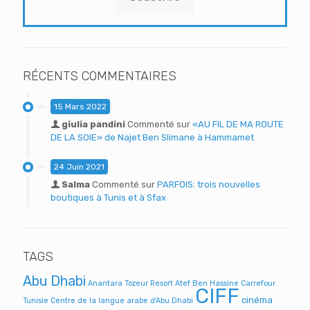
RÉCENTS COMMENTAIRES
15 Mars 2022
giulia pandini
Commenté sur
«AU FIL DE MA ROUTE
DE LA SOIE» de Najet Ben Slimane à Hammamet
24 Juin 2021
Salma
Commenté sur
PARFOIS: trois nouvelles
boutiques à Tunis et à Sfax
TAGS
Abu Dhabi
Anantara Tozeur Resort
Atef Ben Hassine
Carrefour
CIFF
cinéma
Tunisie
Centre de la langue arabe d'Abu Dhabi