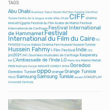
TAGS
Abu Dhabi
Anantara Tozeur Resort
Atef Ben Hassine
Carrefour
CIFF
cinéma
Tunisie
Centre de la langue arabe d'Abu Dhabi
émirati
Egypte
Festival du Film Arabe de Malmö
Festival
Festival International
International de Carthage
Festival
de Hammamet
International du Film du Caire
FIC
FIH2022
Gabes Cinéma Fen
Huawei
Huawei Tunisie
France
Hussein Fahmy
Inde
I-Film Festival
JCC
jcc2021
Kaspersky
Journées musicales de Carthage
JMC
L'Ambassade de l'Inde
LG
Malmö
Mehdi
Kef
Malla Aila
Ooredoo
Hmili
Nathalie Garçon
NESCAFÉ COMEDY SHOW
oppo
Orange Tunisie
Ooredoo Tunisie
orange
Samsung Tunisie
Samsung
STARZPLAY
PNUD
sousse
Université Centrale