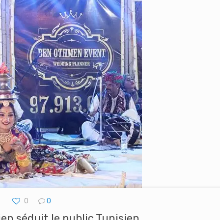
0
0
ien séduit le public Tunisien