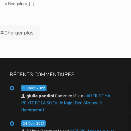
à Bengaluru,
[…]
Charger plus
RÉCENTS COMMENTAIRES
15 Mars 2022
giulia pandini
Commenté sur
«AU FIL DE MA
ROUTE DE LA SOIE» de Najet Ben Slimane à
Hammamet
24 Juin 2021