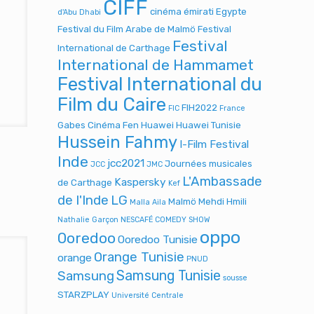
CIFF
cinéma émirati
Egypte
d'Abu Dhabi
Festival du Film Arabe de Malmö
Festival
Festival
International de Carthage
International de Hammamet
Festival International du
Film du Caire
FIH2022
FIC
France
Gabes Cinéma Fen
Huawei
Huawei Tunisie
Hussein Fahmy
I-Film Festival
Inde
jcc2021
Journées musicales
JCC
JMC
L'Ambassade
Kaspersky
de Carthage
Kef
de l'Inde
LG
Malmö
Mehdi Hmili
Malla Aila
Nathalie Garçon
NESCAFÉ COMEDY SHOW
oppo
Ooredoo
Ooredoo Tunisie
Orange Tunisie
orange
PNUD
Samsung Tunisie
Samsung
sousse
STARZPLAY
Université Centrale