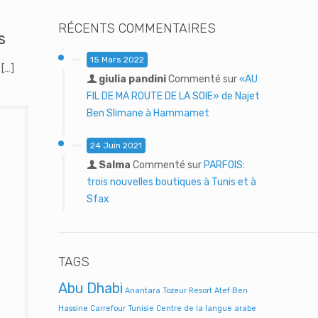
RÉCENTS COMMENTAIRES
s
15 Mars 2022
[…]
giulia pandini
Commenté sur
«AU
FIL DE MA ROUTE DE LA SOIE» de Najet
Ben Slimane à Hammamet
24 Juin 2021
Salma
Commenté sur
PARFOIS:
trois nouvelles boutiques à Tunis et à
Sfax
TAGS
Abu Dhabi
Anantara Tozeur Resort
Atef Ben
Hassine
Carrefour Tunisie
Centre de la langue arabe