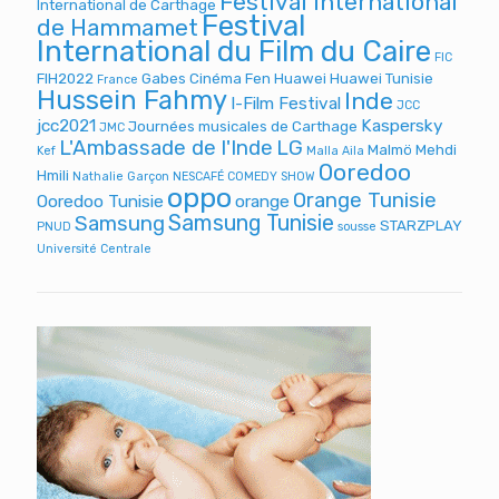
Festival International
International de Carthage
Festival
de Hammamet
International du Film du Caire
FIC
FIH2022
Gabes Cinéma Fen
Huawei
Huawei Tunisie
France
Hussein Fahmy
Inde
I-Film Festival
JCC
jcc2021
Kaspersky
Journées musicales de Carthage
JMC
L'Ambassade de l'Inde
LG
Malmö
Mehdi
Kef
Malla Aila
Ooredoo
Hmili
Nathalie Garçon
NESCAFÉ COMEDY SHOW
oppo
Orange Tunisie
Ooredoo Tunisie
orange
Samsung Tunisie
Samsung
STARZPLAY
PNUD
sousse
Université Centrale