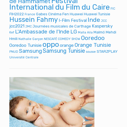
Festival
de Hammamet
International du Film du Caire
FIC
FIH2022
Gabes Cinéma Fen
Huawei
Huawei Tunisie
France
Hussein Fahmy
Inde
I-Film Festival
JCC
jcc2021
Kaspersky
Journées musicales de Carthage
JMC
L'Ambassade de l'Inde
LG
Malmö
Mehdi
Kef
Malla Aila
Ooredoo
Hmili
Nathalie Garçon
NESCAFÉ COMEDY SHOW
oppo
Orange Tunisie
Ooredoo Tunisie
orange
Samsung Tunisie
Samsung
STARZPLAY
PNUD
sousse
Université Centrale