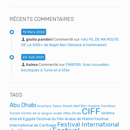
RÉCENTS COMMENTAIRES
15 Mars 2022
giulia pandini
Commenté sur
«AU FIL DE MA ROUTE
DE LA SOIE» de Najet Ben Slimane à Hammamet
24 Juin 2021
Salma
Commenté sur
PARFOIS: trois nouvelles
boutiques à Tunis et à Sfax
TAGS
Abu Dhabi
Anantara Tozeur Resort
Atef Ben Hassine
Carrefour
CIFF
cinéma
Tunisie
Centre de la langue arabe d'Abu Dhabi
émirati
Egypte
Festival du Film Arabe de Malmö
Festival
Festival International
International de Carthage