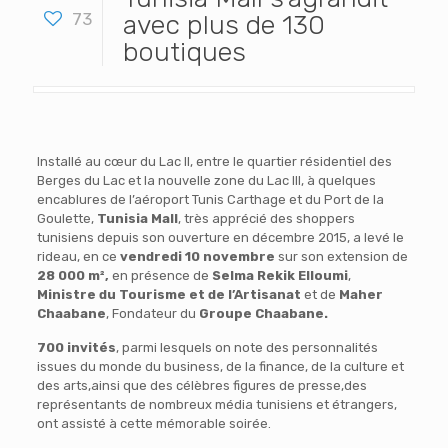
73
avec plus de 130
boutiques
Installé au cœur du Lac II, entre le quartier résidentiel des
Berges du Lac et la nouvelle zone du Lac III, à quelques
encablures de l’aéroport Tunis Carthage et du Port de la
Goulette,
Tunisia Mall
, très apprécié des shoppers
tunisiens depuis son ouverture en décembre 2015, a levé le
rideau, en ce
vendredi 10 novembre
sur son extension de
28 000 m²,
en présence de
Selma Rekik Elloumi
,
Ministre du Tourisme et de l’Artisanat
et de
Maher
Chaabane
, Fondateur du
Groupe Chaabane.
700 invités
, parmi lesquels on note des personnalités
issues du monde du business, de la finance, de la culture et
des arts,ainsi que des célèbres figures de presse,des
représentants de nombreux média tunisiens et étrangers,
ont assisté à cette mémorable soirée.