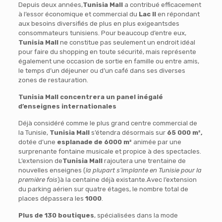
Depuis deux années,
Tunisia Mall
a contribué efficacement
à l’essor économique et commercial du
Lac II
en répondant
aux besoins diversifiés de plus en plus exigeantsdes
consommateurs tunisiens. Pour beaucoup d’entre eux,
Tunisia Mall
ne constitue pas seulement un endroit idéal
pour faire du shopping en toute sécurité, mais représente
également une occasion de sortie en famille ou entre amis,
le temps d’un déjeuner ou d’un café dans ses diverses
zones de restauration.
Tunisia Mall concentrera un panel inégalé
d’enseignes internationales
Déjà considéré comme le plus grand centre commercial de
la Tunisie,
Tunisia Mall
s’étendra désormais sur
65 000 m²,
dotée d’une
esplanade de 6000 m²
animée par une
surprenante fontaine musicale et propice à des spectacles.
L’extension de
Tunisia Mall
rajoutera une trentaine de
nouvelles enseignes (
la plupart s’implante en Tunisie pour la
première fois
)à la centaine déjà existante.Avec l’extension
du parking aérien sur quatre étages, le nombre total de
places dépassera les
1000
.
Plus de 130 boutiques
, spécialisées dans la mode