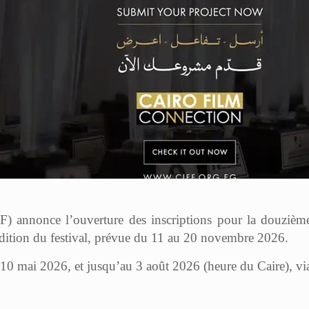
) annonce l’ouverture des inscriptions pour la douzièm
édition du festival, prévue du 11 au 20 novembre 2026.
0 mai 2026, et jusqu’au 3 août 2026 (heure du Caire), via le