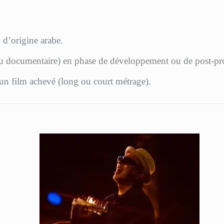
u d’origine arabe.
n ou documentaire) en phase de développement ou de post-pr
s un film achevé (long ou court métrage).