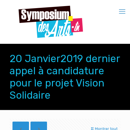
20 Janvier2019 dernier
appel à candidature
pour le projet Vision
Solidaire
Montrer tout