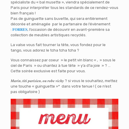
spécialiste du « bal musette », viendra spécialement de
Paris pour interpréter tous les standards de ce rendez-vous
bien français !
Pas de guinguette sans buvette, qui sera entièrement
décorée et aménagée par le partenaire de l’évènement
:
𝐅𝐎𝐑𝐑𝐄𝐒
, l’occasion de découvrir en avant-première sa
collection de meubles artistiques recyclés.
La valse vous fait tourner la tête, vous fondez pour le
tango, vous adorez le tcha tcha tcha ?
Vous connaissez par coeur » le petit vin blanc « , » sous le
ciel de Paris » ou chantez à tue tête » y’a d’la joie » ? …
Cette soirée exclusive est faite pour vous.
𝑴𝒂𝒓𝒊𝒏, 𝒕𝒊𝒕𝒊 𝒑𝒂𝒓𝒊𝒔𝒊𝒆𝒏, 𝒐𝒖 𝒓𝒐𝒃𝒆 𝒗𝒊𝒄𝒉𝒚 ? si vous le souhaitez, mettez
une touche « guinguette »* dans votre tenue ! ( ce n’est
pas obligatoire )