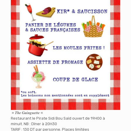
» 𝑻𝒉𝒆 𝑮𝒖𝒊𝒏𝒈𝒖𝒆𝒕𝒕𝒆 «
Restaurant le Pirate Sidi Bou Saïd ouvert de 19H00 à
minuit. NB : Dîner à 20H30
TARIF : 130 DT par personne. Places limitées