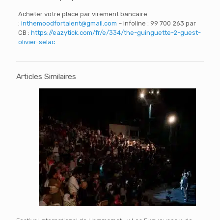
Acheter votre place par virement bancaire
:
inthemoodfortalent@gmail.com
– infoline : 99 700 263 par
CB :
https://eazytick.com/fr/e/334/the-guinguette-2-guest-
olivier-selac
Articles Similaires