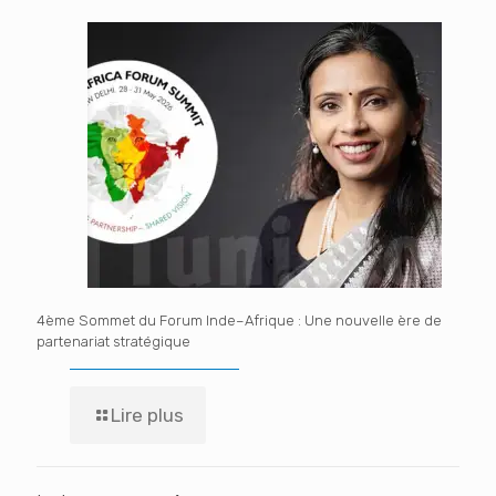
4ème Sommet du Forum Inde–Afrique : Une nouvelle ère de
partenariat stratégique
Lire plus