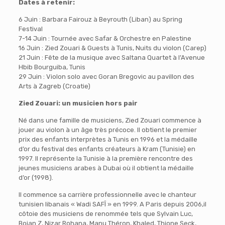
Dates à retenir:
6 Juin : Barbara Fairouz à Beyrouth (Liban) au Spr
ing
Festival
7-14 Juin : Tournée avec Safar & Orchestre en Palestine
16 Juin : Zied Zouari & Guests à Tunis, Nuits du violon (Carep)
21 Juin : Fête de la musique avec Saltana Quartet à l’Avenue
Hbib Bourguiba, Tunis
29 Juin : Violon solo avec Goran Bregovic au pavillon des
Arts à Zagreb (Croatie)
Zied Zouari: un musicien hors pair
Né dans une famille de musiciens, Zied Zouari commence à
jouer au violon à un âge très précoce. Il obtient le premier
prix des enfants interprètes à Tunis en 1996 et la médaille
d’or du festival des enfants créateurs à Kram (Tunisie) en
1997. Il représente la Tunisie à la première rencontre des
jeunes musiciens arabes à Dubai où il obtient la médaille
d’or (1998).
Il commence sa carrière professionnelle avec le chanteur
tunisien libanais « Wadi SAFÎ » en 1999. A Paris depuis 2006,il
côtoie des musiciens de renommée tels que Sylvain Luc,
Bojan Z, Nizar Rohana, Manu Théron, Khaled, Thione Seck,