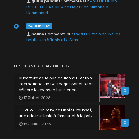
giulia pandini
Commenté sur
«AU FIL DE MA
ROUTE DE LA SOIE» de Najet Ben Slimane à
Hammamet
24 Juin 2021
Salma
Commenté sur
PARFOIS: trois nouvelles
boutiques à Tunis et à Sfax
LES DERNIÈRES ACTUALITÉS
Ouverture de la 60e édition du Festival
international de Carthage : Saber Rebai
célèbre la chanson tunisienne
0
17 Juillet 2026
FIH2026 : «Shiraz» de Dhafer Youssef,
une ode musicale à l’amour et à la paix
0
13 Juillet 2026