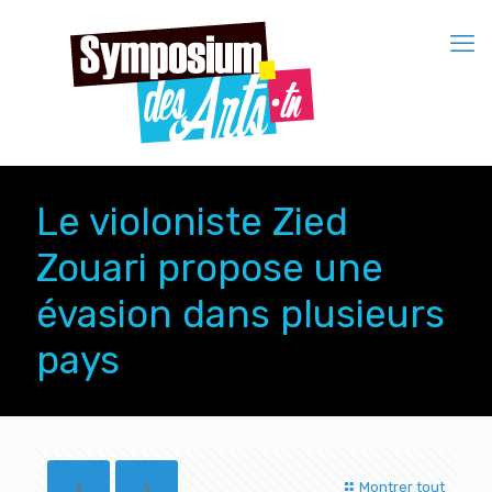
Le violoniste Zied
Zouari propose une
évasion dans plusieurs
pays
Montrer tout