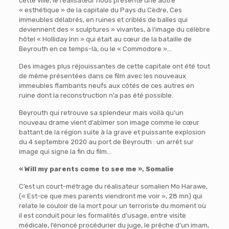
cette ville, le réalisateur nous présente une autre
« esthétique » de la capitale du Pays du Cèdre, Ces
immeubles délabrés, en ruines et criblés de balles qui
deviennent des « sculptures » vivantes, à l’image du célèbre
hôtel « Holliday Inn » qui était au cœur de la bataille de
Beyrouth en ce temps-là, ou le « Commodore »…
Des images plus réjouissantes de cette capitale ont été tout
de même présentées dans ce film avec les nouveaux
immeubles flambants neufs aux côtés de ces autres en
ruine dont la reconstruction n’a pas été possible.
Beyrouth qui retrouve sa splendeur mais voilà qu’un
nouveau drame vient d’abîmer son image comme le cœur
battant de la région suite à la grave et puissante explosion
du 4 septembre 2020 au port de Beyrouth : un arrêt sur
image qui signe la fin du film…
« Will my parents come to see me », Somalie
C’est un court-métrage du réalisateur somalien Mo Harawe,
(« Est-ce que mes parents viendront me voir », 28 mn) qui
relate le couloir de la mort pour un terroriste du moment où
il est conduit pour les formalités d’usage, entre visite
médicale, l’énoncé procédurier du juge, le prêche d’un imam,