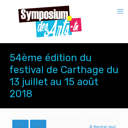
54ème édition du
festival de Carthage du
13 juillet au 15 août
2018
Montrer tout