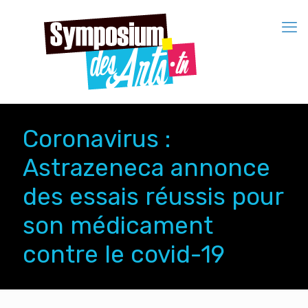
Coronavirus :
Astrazeneca annonce
des essais réussis pour
son médicament
contre le covid-19