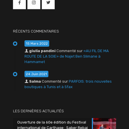
RÉCENTS COMMENTAIRES
15 Mars 2022
giulia pandini
Commenté sur
«AU FIL DE MA
ROUTE DE LA SOIE» de Najet Ben Slimane à
Hammamet
24 Juin 2021
Salma
Commenté sur
PARFOIS: trois nouvelles
boutiques à Tunis et à Sfax
LES DERNIÈRES ACTUALITÉS
Ouverture de la 60e édition du Festival
international de Carthage : Saber Rebai