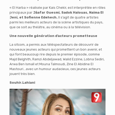
« El Harba » réalisée par Kais Chekir, est interprétée en rôles
principaux par
Jâafar Guesmi, Sadok Halouas, Naima El
Jeni, et Sofienne Edehech.
Il s’agit de quatre artistes
parmi les meilleurs acteurs de la scène artistiques du pays,
que ce soit au théâtre, au cinéma ou à la télévision.
Une nouvelle génération d’acteurs prometteuse
La sitcom, a permis aux téléspectateurs de découvrir de
nouveaux jeunes acteurs qui promettent un bon avenir, et
qui font beaucoup rire depuis le premier épisode, comme
Majd Belghith, Ramzi Abdeljawad, Walid Ezzine, Lobna Sediri,
Arwa Ben Ismaïl et Mouna Talmoudi, Zine El Abidine El
Mastouri…avec un humour audacieux, ces jeunes acteurs
jouent très bien.
Souhir.Lahiani