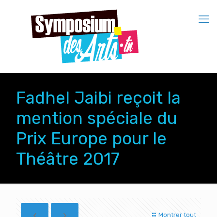
Fadhel Jaibi reçoit la
mention spéciale du
Prix Europe pour le
Théâtre 2017
Montrer tout