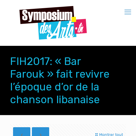
FIH2017: « Bar
Farouk » fait revivre
l’époque d’or de la
chanson libanaise
Montrer tout