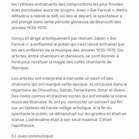
les rythmes entraînants des compositions les plus frivoles
mais ponctuées aussi de soupirs. Avec « Bar Farouk », Metro
AlMadina a relevé le défi, où dès le départ, le spectateur a
été plongé dans cette période glorieuse de Beyrouth des
années 1930-1970.
Conçu et dirigé artistiquement par Hisham Jaber, « Bar
Farouk », a enflammé le public qui s’est laissé entrainer par
les airs enfiévrés de la musique des années 1930-1970. Dix
artistes, entre chanteurs et danseurs, se sont donnés à
fond pour restituer la magie des cafés chantants de
l’époque.
Les artistes ont interprété à merveille un best-of des
chansons qui ont marqué cette époque. Ils ont puisé dans le
répertoire de Chouchou, Sabah, Férial Karim, Omar el-Zeeni…
Des noms connus et d’autres icones qui ont émaillé la scène
musicale libanaise. Ils ont pu concocter un concert qui fini
sur un tableau de haute voltige artistique. A la fin du
spectacle le public, se déhanchait sur les gradins et était en
transe. L’adrénaline était à son seuil maximal. C’était
l’apothéose.
S.L avec communiqué