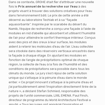
Dans ce contexte, GROHE était fier d’attribuer une nouvelle
fois le
Prix annuel de la recherche sur l’eau
à des
projets visant à trouver des solutions créatives pour l’eau
dans l’environnement bâti. Le prix de cette année a été
décerné au laboratoire Techlab et à sa ‘‘façade
aquasorbante’’. Inspirée par le scarabée du désert du
Namib, l’équipe de recherche a conçu une façade à l’aide de
modules en nid d’abeille qui absorbent et utilisent l’humidité
de l’air pour atteindre le confort thermique intérieur. Conçus
avec des pics et des creux à leur surface, les modules
aident à retenir les molécules d’eau de l’air. L’eau collectée
sera stockée dans des réservoirs verticaux encastrés dans
la façade à chaque étage. En ajustant les modules en
fonction de l’angle de précipitations optimal de chaque
région, la collecte de l’eau à la fois de l’humidité et des
conditions de précipitations sera possible dans tous les
climats du monde. Le jury s’est réjoui de cette solution
unique qui s’attaque à la pénurie d’eau dans le monde
entier. « Ce projet innovant s’attaque à la pénurie d’eau et
j’ai particulièrement aimé l’inspiration directement tirée de la
nature », a déclaré Stefan Schmied, responsable des
projets de l’unité commerciale, LIXIL EMENA. Paul Finch,
directeur de programme du World Architecture Festival a
ajouté: « Tous les juges ont apprécié l’inspiration et