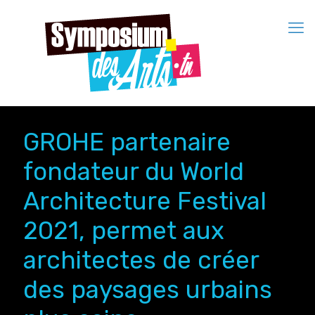
GROHE partenaire
fondateur du World
Architecture Festival
2021, permet aux
architectes de créer
des paysages urbains