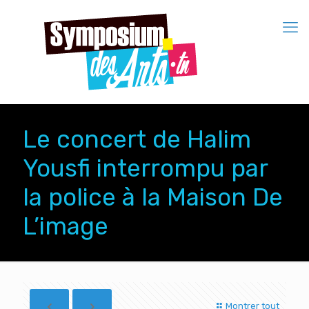
Le concert de Halim
Yousfi interrompu par
la police à la Maison De
L’image
Montrer tout